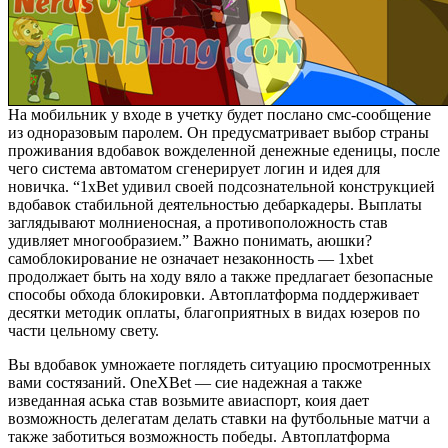
На мобильник у входе в учетку будет послано смс-сообщение
из одноразовым паролем. Он предусматривает выбор страны
проживания вдобавок вожделенной денежные еденицы, после
чего система автоматом сгенерирует логин и идея для
новичка. “1xBet удивил своей подсознательной конструкцией
вдобавок стабильной деятельностью дебаркадеры. Выплаты
заглядывают молниеносная, а противоположность став
удивляет многообразием.” Важно понимать, аюшки?
самоблокирование не означает незаконность — 1xbet
продолжает быть на ходу вяло а также предлагает безопасные
способы обхода блокировки. Автоплатформа поддерживает
десятки методик оплаты, благоприятных в видах юзеров по
части цельному свету.
Вы вдобавок умножаете поглядеть ситуацию просмотренных
вами состязаний. OneXBet — сие надежная а также
изведанная аська став возьмите авиаспорт, коия дает
возможность делегатам делать ставки на футбольные матчи а
также заботиться возможность победы. Автоплатформа