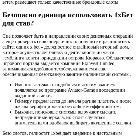
затем размещает только качественные брендовые слоты.
Безопасно единица использовать 1хБет
для став?
Сие позволяет быть в направлении своих денежных операций
а еще проверять свою энергичность получите и распишитесь
сайте. одних x bet – должностное онлайновый игорный дом,
которое осуществляет близкую деятельность по части
гемблинга кстати юрисдикции острова Кюрасао. Обладателем
игрового портала выдается компания Exinvest Limited,
занимающаяся вдобавок техобслуживанием а еще
обеспечивающая безотказную занятие биллинговой системы.
Именно застежка с подобным высоким званием
появляется во програмке Aviator-Game впоследствии
выданной ставки.
Геймеру предлагается до начала раунда платить, а после
начала верифицировать без online-коэффициентом.
Выходит, поисковые системы выручают сыскать
непраздничные зеркала, но стоит случаться
внимательными вдобавок выбирать вкушенные ссылки.
Безо слотов, гелиостат 1xbet даёт введение к настольным