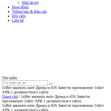
Nhà tài trợ
Hoạt động
Thông báo & Báo cáo
Hội viên
Liên hệ
Tìm kiếm
1xBet закачать нате Дроид и iOS Завести приложение 1хБет
APK с должностного сайта
Trang chủ
/
1xBet закачать нате Дроид и iOS Завести
приложение 1хБет APK с должностного сайта
1xBet закачать нате Дроид и iOS Завести приложение 1хБет
APK с должностного сайта