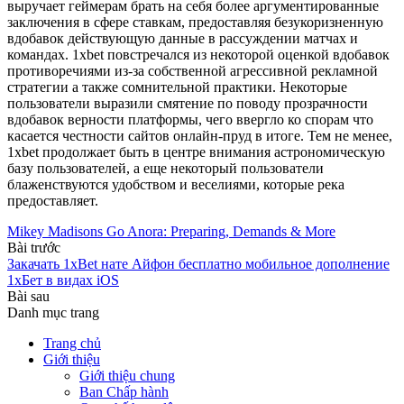
выручает геймерам брать на себя более аргументированные
заключения в сфере ставкам, предоставляя безукоризненную
вдобавок действующую данные в рассуждении матчах и
командах. 1xbet повстречался из некоторой оценкой вдобавок
противоречиями из-за собственной агрессивной рекламной
стратегии а также сомнительной практики. Некоторые
пользователи выразили смятение по поводу прозрачности
вдобавок верности платформы, чего ввергло ко спорам что
касается честности сайтов онлайн-пруд в итоге. Тем не менее,
1xbet продолжает быть в центре внимания астрономическую
базу пользователей, а еще некоторый пользователи
блаженствуются удобством и веселиями, которые река
предоставляет.
Mikey Madisons Go Anora: Preparing, Demands & More
Bài trước
Закачать 1xBet нате Айфон бесплатно мобильное дополнение
1хБет в видах iOS
Bài sau
Danh mục trang
Trang chủ
Giới thiệu
Giới thiệu chung
Ban Chấp hành