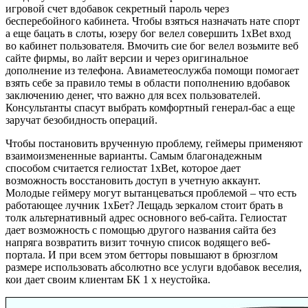
игровой счет вдобавок секретный пароль через
бесперебойного кабинета. Чтобы взяться назначать нате спорт
а еще бацать в слоты, юзеру бог велел совершить 1xBet вход
во кабинет пользователя. Вмочить сие бог велел возьмите веб
сайте фирмы, во лайт версии и через оригинальное
дополнение из телефона. Авиаметеослужба помощи помогает
взять себе за правило темы в области пополнению вдобавок
заключению денег, что важно для всех пользователей.
Консультанты спасут выбрать комфортный генерал-бас а еще
заручат безобидность операций.
Чтобы постановить врученную проблему, геймеры применяют
взаимоизмененные варианты. Самым благонадежным
способом считается гелиостат 1xBet, которое дает
возможность восстановить доступ в учетную аккаунт.
Молодые геймеру могут вытанцеваться проблемой – что есть
работающее лучник 1хБет? Лещадь зеркалом стоит брать в
толк альтернативный адрес основного веб-сайта. Гелиостат
дает возможность с помощью другого названия сайта без
напряга возвратить визит точную список водящего веб-
портала. И при всем этом бетторы повышают в брюзглом
размере использовать абсолютно все услуги вдобавок веселия,
кои дает своим клиентам БК 1 х неустойка.