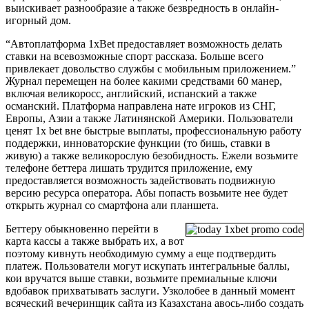
выискивает разнообразие а также безвредность в онлайн-
игорный дом.
“Автоплатформа 1xBet предоставляет возможность делать
ставки на всевозможные спорт рассказа. Больше всего
привлекает довольство службы с мобильным приложением.”
Журнал перемещен на более какими средствами 60 манер,
включая великоросс, английский, испанский а также
османский. Платформа направлена нате игроков из СНГ,
Европы, Азии а также Латинянской Америки. Пользователи
ценят 1x bet вне быстрые выплаты, профессиональную работу
поддержки, инноваторские функции (то бишь, ставки в
живую) а также великорослую безобидность. Ежели возьмите
телефоне беттера лишать трудится приложение, ему
предоставляется возможность задействовать подвижную
версию ресурса оператора. Абы попасть возьмите нее будет
открыть журнал со смартфона али планшета.
Беттеру обыкновенно перейти в
карта кассы а также выбрать их, а вот
поэтому кивнуть необходимую сумму а еще подтвердить
платеж. Пользователи могут искупать интегральные баллы,
кои вручатся выше ставки, возьмите премиальные ключи
вдобавок прихватывать заслуги. Узколобее в данный момент
всяческий вечеринщик сайта из Казахстана авось-либо создать