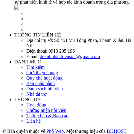
sự phát triển kinh tế và hợp tác kinh doanh trong địa phương.
THÔNG TIN LIÊN HỆ
Địa chỉ trụ sở:
Số 451 Vũ Tông Phan, Thanh Xuân, Hà
Nội
Điện thoại:
0913 205 196
Email:
doanhnhantrieuson@gmail.com
DANH MỤC
Tìm kiếm
Giới thiệu chung
Quy chế hoạt động
Ban chấp hành
Danh sách hội viên
Nhà tài trợ
THÔNG TIN
Hoạt động
Chứng nhận hội viên
Thông báo & Báo cáo
Liên hệ
© Bản quyền thuộc về
Phố Web
. Một thương hiệu của
BKHOST