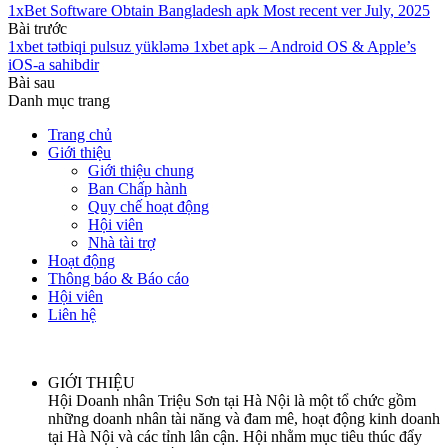
1xBet Software Obtain Bangladesh apk Most recent ver July, 2025
Bài trước
1xbet tətbiqi pulsuz yükləmə 1xbet apk – Android OS & Apple’s
iOS-a sahibdir
Bài sau
Danh mục trang
Trang chủ
Giới thiệu
Giới thiệu chung
Ban Chấp hành
Quy chế hoạt động
Hội viên
Nhà tài trợ
Hoạt động
Thông báo & Báo cáo
Hội viên
Liên hệ
GIỚI THIỆU
Hội Doanh nhân Triệu Sơn tại Hà Nội là một tổ chức gồm
những doanh nhân tài năng và đam mê, hoạt động kinh doanh
tại Hà Nội và các tỉnh lân cận. Hội nhằm mục tiêu thúc đẩy