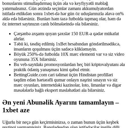
bonuslarını stimullaşdırmaq üçün əla və keyfiyyətli məbləğ
yatırmalısınız. Gün ərzində seçimlər zamanı akkumulyatordan
istifadə etdikdən sonra 1xbet-də hər gün öz uduşlarınızla əlavə on%
əldə edə bilərsiniz.
Bunları həm təzə futbolda tapmaq olar, həm də
öz internet saytınızın canlı bölmələrində ola bilərsiniz.
Çərşənbə axşamı qoyan şəxslər 150 EUR-a qədər mükafat
alırlar.
Təbii ki, təsdiq edilmiş 1xBet hesabından göndərilmədikcə,
insanların qoşulması üçün sadəcə klikləməyin.
Böyük 250%-də futbolda 10X mərc elementi var və siz video
oyununa 35X bilərsiniz.
Bu veb-saytdakı promosyonlardan heç biri kriptovalyutanı əla
praktik ödəniş yanaşması kimi qəbul etmir.
BettingGuide.com cari təlimat üçün Hindistan profilləri
təqdim edən hərtərəfli qumar onlayn nəşrini sınayın və siz
mərc oyunları, internetdəki kazinolar, loto, limanlar və digər
məsələlərlə bağlı ekspert məsləhətləri ala bilərsiniz.
Ən yeni Abunəlik Ayarını tamamlayın –
1xbet aze
Uğurlu bir neçə gün keçirmisinizsə, o zaman bunun üçün keşbek
reytinqi verməmisiniz. Banqladeşdən olan istifadəçilər ingilis dilli