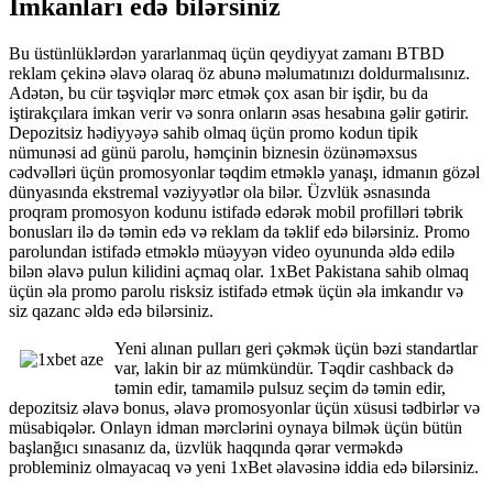
İmkanları edə bilərsiniz
Bu üstünlüklərdən yararlanmaq üçün qeydiyyat zamanı BTBD
reklam çekinə əlavə olaraq öz abunə məlumatınızı doldurmalısınız.
Adətən, bu cür təşviqlər mərc etmək çox asan bir işdir, bu da
iştirakçılara imkan verir və sonra onların əsas hesabına gəlir gətirir.
Depozitsiz hədiyyəyə sahib olmaq üçün promo kodun tipik
nümunəsi ad günü parolu, həmçinin biznesin özünəməxsus
cədvəlləri üçün promosyonlar təqdim etməklə yanaşı, idmanın gözəl
dünyasında ekstremal vəziyyətlər ola bilər. Üzvlük əsnasında
proqram promosyon kodunu istifadə edərək mobil profilləri təbrik
bonusları ilə də təmin edə və reklam da təklif edə bilərsiniz. Promo
parolundan istifadə etməklə müəyyən video oyununda əldə edilə
bilən əlavə pulun kilidini açmaq olar. 1xBet Pakistana sahib olmaq
üçün əla promo parolu risksiz istifadə etmək üçün əla imkandır və
siz qazanc əldə edə bilərsiniz.
Yeni alınan pulları geri çəkmək üçün bəzi standartlar
var, lakin bir az mümkündür. Təqdir cashback də
təmin edir, tamamilə pulsuz seçim də təmin edir,
depozitsiz əlavə bonus, əlavə promosyonlar üçün xüsusi tədbirlər və
müsabiqələr. Onlayn idman mərclərini oynaya bilmək üçün bütün
başlanğıcı sınasanız da, üzvlük haqqında qərar verməkdə
probleminiz olmayacaq və yeni 1xBet əlavəsinə iddia edə bilərsiniz.