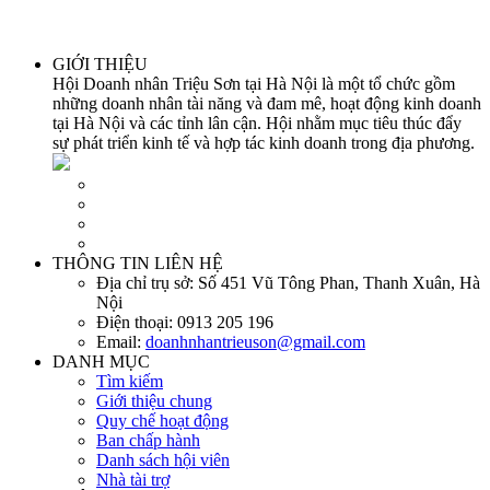
GIỚI THIỆU
Hội Doanh nhân Triệu Sơn tại Hà Nội là một tổ chức gồm
những doanh nhân tài năng và đam mê, hoạt động kinh doanh
tại Hà Nội và các tỉnh lân cận. Hội nhằm mục tiêu thúc đẩy
sự phát triển kinh tế và hợp tác kinh doanh trong địa phương.
THÔNG TIN LIÊN HỆ
Địa chỉ trụ sở:
Số 451 Vũ Tông Phan, Thanh Xuân, Hà
Nội
Điện thoại:
0913 205 196
Email:
doanhnhantrieuson@gmail.com
DANH MỤC
Tìm kiếm
Giới thiệu chung
Quy chế hoạt động
Ban chấp hành
Danh sách hội viên
Nhà tài trợ