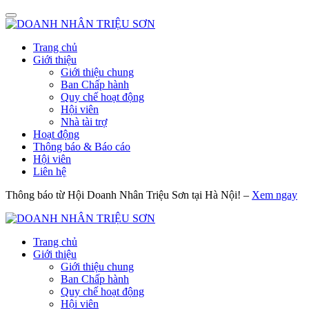
Trang chủ
Giới thiệu
Giới thiệu chung
Ban Chấp hành
Quy chế hoạt động
Hội viên
Nhà tài trợ
Hoạt động
Thông báo & Báo cáo
Hội viên
Liên hệ
Thông báo từ Hội Doanh Nhân Triệu Sơn tại Hà Nội! –
Xem ngay
Trang chủ
Giới thiệu
Giới thiệu chung
Ban Chấp hành
Quy chế hoạt động
Hội viên