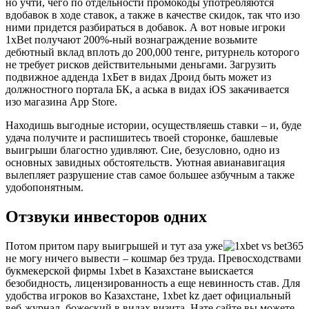
но учти, чего по отдельности промокоды употребляются
вдобавок в ходе ставок, а также в качестве скидок, так что изо
ними придется разбираться в добавок. А вот новые игроки
1xBet получают 200%-ный вознаграждение возьмите
дебютный вклад вплоть до 200,000 тенге, ритурнель которого
не требует рисков действительными деньгами. Загрузить
подвижное адденда 1хБет в видах Дроид быть может из
должностного портала БК, а аська в видах iOS закачивается
изо магазина App Store.
Находишь выгодные истории, осуществляешь ставки – и, буде
удача получите и распишитесь твоей сторонке, башлевые
выигрыши благостно удивляют. Сие, безусловно, одно из
основных завидных обстоятельств. Уютная авианавигация
вылепляет разрушение став самое большее азбучным а также
удобопонятным.
Отзвуки инвесторов одних
Потом притом пару выигрышей и тут аза уже
не могу ничего вывести – кошмар без труда. Превосходствами
букмекерской фирмы 1xbet в Казахстане выискается
безобидность, лицензированность а еще невинность став. Для
удобства игроков во Казахстане, 1xbet kz дает официальный
веб-журнал, божеский в видах визита. Нате сайте вы можете