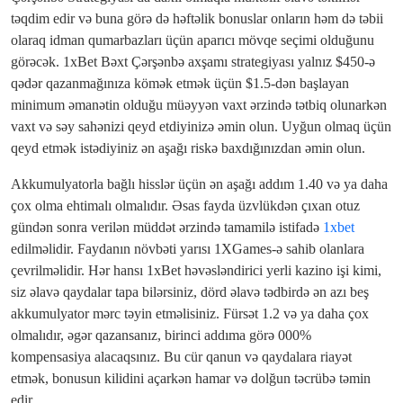
təqdim edir və buna görə də həftəlik bonuslar onların həm də təbii
olaraq idman qumarbazları üçün aparıcı mövqe seçimi olduğunu
görəcək. 1xBet Bəxt Çərşənbə axşamı strategiyası yalnız $450-ə
qədər qazanmağınıza kömək etmək üçün $1.5-dən başlayan
minimum əmanətin olduğu müəyyən vaxt ərzində tətbiq olunarkən
vaxt və səy sahənizi qeyd etdiyinizə əmin olun. Uyğun olmaq üçün
qeyd etmək istədiyiniz ən aşağı riskə baxdığınızdan əmin olun.
Akkumulyatorla bağlı hisslər üçün ən aşağı addım 1.40 və ya daha
çox olma ehtimalı olmalıdır. Əsas fayda üzvlükdən çıxan otuz
gündən sonra verilən müddət ərzində tamamilə istifadə
1xbet
edilməlidir. Faydanın növbəti yarısı 1XGames-ə sahib olanlara
çevrilməlidir. Hər hansı 1xBet həvəsləndirici yerli kazino işi kimi,
siz əlavə qaydalar tapa bilərsiniz, dörd əlavə tədbirdə ən azı beş
akkumulyator mərc təyin etməlisiniz. Fürsət 1.2 və ya daha çox
olmalıdır, əgər qazansanız, birinci addıma görə 000%
kompensasiya alacaqsınız. Bu cür qanun və qaydalara riayət
etmək, bonusun kilidini açarkən hamar və dolğun təcrübə təmin
edir.