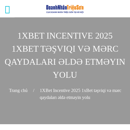
1XBET INCENTIVE 2025
1XBET TƏŞVIQI VƏ MƏRC
QAYDALARI ƏLDƏ ETMƏYIN
YOLU
Trang chủ
/
1XBet Incentive 2025 1xBet təşviqi və mərc
qaydaları əldə etməyin yolu