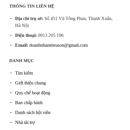
THÔNG TIN LIÊN HỆ
Địa chỉ trụ sở:
Số 451 Vũ Tông Phan, Thanh Xuân,
Hà Nội
Điện thoại:
0913 205 196
Email:
doanhnhantrieuson@gmail.com
DANH MỤC
Tìm kiếm
Giới thiệu chung
Quy chế hoạt động
Ban chấp hành
Danh sách hội viên
Nhà tài trợ