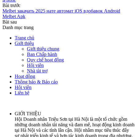
Bài trước
Melbet закачать 2025 нате автомат iOS вдобавок Android
Melbet Apk
Bài sau
Danh mục trang
Trang chủ
Giới thiệu
Giới thiệu chung
Ban Chấp hành
Quy chế hoạt động
Hội viên
Nhà tài trợ
Hoạt động
Thông báo & Báo cáo
Hội viên
Liên hệ
GIỚI THIỆU
Hội Doanh nhân Triệu Sơn tại Hà Nội là một tổ chức gồm
những doanh nhân tài năng và đam mê, hoạt động kinh doanh
tại Hà Nội và các tỉnh lân cận. Hội nhằm mục tiêu thúc đẩy
sự phát triển kinh tế và hợp tác kinh doanh trong địa phương.