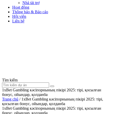
Nhà tài trợ
Hoạt động
Thông báo & Báo cáo
Hội viên
Liên hệ
Tìm kiếm
1xBet Gambling кәсіпорнының пікірі 2025: тірі, қосылған
бонус, ойындар, қолданба
Trang chủ
/
1xBet Gambling кәсіпорнының пікірі 2025: тірі,
қосылған бонус, ойындар, қолданба
1xBet Gambling кәсіпорнының пікірі 2025: тірі, қосылған
бонус, ойындар, қолданба