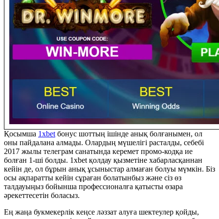
Қосымша
1xbet
бонус шоттың ішінде анық болғанымен, ол
оны пайдалана алмады. Олардың мүшелігі расталды, себебі
2017 жылы телеграм санатында керемет промо-кодқа ие
болған 1-ші болды. 1xbet қолдау қызметіне хабарласқаннан
кейін де, ол бұрын анық ұсыныстар алмаған болуы мүмкін. Біз
осы ақпаратты кейін сұраған болатынбыз және сіз өз
талдауыңыз бойынша профессионалға қатысты өзара
әрекеттесетін боласыз.
Ең жаңа букмекерлік кеңсе ләззат алуға шектеулер қойды,