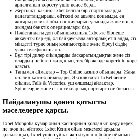
арналғанын көрсету үшін кеңес берді.
Жергілікті казино 1xbet белгілі бір спортшыларды
қанағаттандырады, өйткені ол ақылға қонымды, ең
жоғары роликті ойын опцияларын ұсынады және оның
жылдам банктік операциялары бар.
Пәкістандағы доп ойыншысының 1xbet-те бірнеше
аккаунты бар еді, ол байқаусызда авторлық етіп алды, сіз
міндетті түрде оның компьютеріне және біреуі сіздің
ұялы телефоныңызға.
Бұл тірі дилер ойындарды басқаратындықтан және сіз
олардың не істеп жатқанын, тек бір жерде көретінін көре
аласыз.
Танымал аймақтар – Top Online казино ойындары, Жаңа
онлайн казино ойындары, Эксклюзивті 1xBet бейне
ойыны, Falls & Victories, үш өлшемді айлақтар,
Spinoleague және сіз антикварлық порттарға ие боласыз.
Пайдаланушы қоюға қатысты
мәселелерге қарсы.
1xbet Mongolia құмар ойын кәсіпорнын қолданып көру керек
пе, жоқ па, әйтпесе 1xbet Кения ойын мекемесі арқылы
қосылсаңыз, 1xbet үшін сүйікті жеткізушінің бейне ойынын