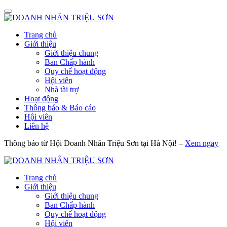
Trang chủ
Giới thiệu
Giới thiệu chung
Ban Chấp hành
Quy chế hoạt động
Hội viên
Nhà tài trợ
Hoạt động
Thông báo & Báo cáo
Hội viên
Liên hệ
Thông báo từ Hội Doanh Nhân Triệu Sơn tại Hà Nội! –
Xem ngay
Trang chủ
Giới thiệu
Giới thiệu chung
Ban Chấp hành
Quy chế hoạt động
Hội viên