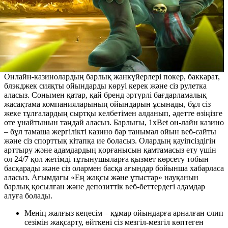
Онлайн-казинолардың барлық жанкүйерлері покер, баккарат,
блэкджек сияқты ойындарды көруі керек және сіз рулетка
аласыз. Сонымен қатар, қай бренд әртүрлі бағдарламалық
жасақтама компанияларының ойындарын ұсынады, бұл сіз
жеке тұлғалардың сыртқы келбетімен алданып, әдетте өзіңізге
өте ұнайтынын таңдай аласыз. Барлығы, 1xBet он-лайн казино
– бұл тамаша жергілікті казино бар танымал ойын веб-сайты
және сіз спорттық кітапқа ие боласыз. Олардың қауіпсіздігін
арттыру және адамдардың қорғанысын қамтамасыз ету үшін
ол 24/7 қол жетімді тұтынушыларға қызмет көрсету тобын
басқарады және сіз олармен басқа ағындар бойынша хабарласа
аласыз. Ағымдағы «Ең жақсы және ұтыстар» науқанын
барлық қосылған және депозиттік веб-беттердегі адамдар
алуға болады.
Менің жалғыз кеңесім – құмар ойындарға арналған слип
сезімін жақсарту, өйткені сіз мезгіл-мезгіл көптеген