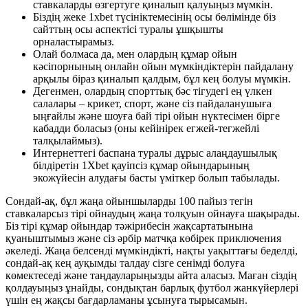
ставкаларды өзгертуге қиналып қалуыңыз мүмкін.
Біздің жеке 1xbet түсініктемесінің осы бөлімінде біз
сайттың осы аспектісі туралы ұшқышты
орналастырамыз.
Олай болмаса да, мен олардың құмар ойын
кәсіпорнының онлайн ойын мүмкіндіктерін пайдалану
арқылы біраз қиналып қалдым, бұл кең болуы мүмкін.
Дегенмен, олардың спорттық бәс тігудегі ең үлкен
салалары – крикет, спорт, және сіз пайдаланушыға
ыңғайлы және шоуға бай тірі ойын нүктесімен бірге
кабадди боласыз (оны кейінірек егжей-тегжейлі
талқылаймыз).
Интернеттегі баспана туралы дұрыс алаңдаушылық
білдіретін 1Xbet қауіпсіз құмар ойындарының
экожүйесін алудағы басты үміткер болып табылады.
Сондай-ақ, бұл жаңа ойыншыларды 100 пайыз тегін
ставкаларсыз тірі ойнаудың жаңа толқуын ойнауға шақырады.
Біз тірі құмар ойындар тәжірибесін жақсартатынына
қуаныштымыз және сіз әрбір матчқа көбірек приключения
әкеледі. Жаңа белсенді мүмкіндікті, нақты уақыттағы беделді,
сондай-ақ кең ауқымды талдау сізге сенімді болуға
көмектеседі және таңдауларыңызды айта аласыз. Маған сіздің
қолдауыңыз ұнайды, сондықтан барлық футбол жанкүйерлері
үшін ең жақсы бағдарламаны ұсынуға тырысамын.