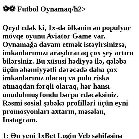
⚽⚽ Futbol Oynamaq/h2>
Qeyd edək ki, 1x-də ölkənin ən populyar
mövqe oyunu Aviator Game var.
Oynamağa davam etmək istəyirsinizsə,
imkanlarımızı araşdıraraq çox şey artıra
bilərsiniz. Bu xüsusi hədiyyə ilə, qələbə
üçün əhəmiyyətli dərəcədə daha çox
imkanlarınız olacaq və pulu riskə
atmaqdan fərqli olaraq, hər hansı
unudulmuş fondu bərpa edəcəksiniz.
Rəsmi sosial şəbəkə profilləri üçün eyni
promosyonları axtarın, məsələn,
Instagram.
1: Ən yeni 1xBet Login Veb səhifəsinə