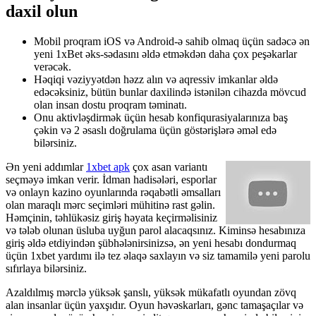
daxil olun
Mobil proqram iOS və Android-ə sahib olmaq üçün sadəcə ən
yeni 1xBet əks-sədasını əldə etməkdən daha çox peşəkarlar
verəcək.
Həqiqi vəziyyətdən həzz alın və aqressiv imkanlar əldə
edəcəksiniz, bütün bunlar daxilində istənilən cihazda mövcud
olan insan dostu proqram təminatı.
Onu aktivləşdirmək üçün hesab konfiqurasiyalarınıza baş
çəkin və 2 əsaslı doğrulama üçün göstərişlərə əməl edə
bilərsiniz.
Ən yeni addımlar
1xbet apk
çox asan variantı
seçməyə imkan verir. İdman hadisələri, esporlar
və onlayn kazino oyunlarında rəqabətli əmsalları
olan maraqlı mərc seçimləri mühitinə rast gəlin.
Həmçinin, təhlükəsiz giriş həyata keçirməlisiniz
və tələb olunan üsluba uyğun parol alacaqsınız. Kiminsə hesabınıza
giriş əldə etdiyindən şübhələnirsinizsə, ən yeni hesabı dondurmaq
üçün 1xbet yardımı ilə tez əlaqə saxlayın və siz tamamilə yeni parolu
sıfırlaya bilərsiniz.
Azaldılmış mərclə yüksək şanslı, yüksək mükafatlı oyundan zövq
alan insanlar üçün yaxşıdır. Oyun həvəskarları, gənc tamaşaçılar və