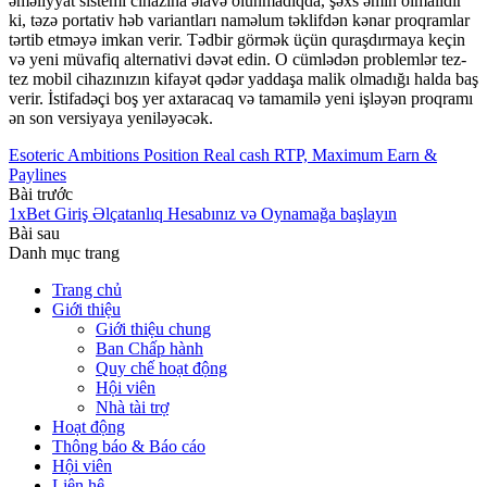
əməliyyat sistemi cihazına əlavə olunmadıqda, şəxs əmin olmalıdır
ki, təzə portativ həb variantları naməlum təklifdən kənar proqramlar
tərtib etməyə imkan verir. Tədbir görmək üçün quraşdırmaya keçin
və yeni müvafiq alternativi dəvət edin. O cümlədən problemlər tez-
tez mobil cihazınızın kifayət qədər yaddaşa malik olmadığı halda baş
verir. İstifadəçi boş yer axtaracaq və tamamilə yeni işləyən proqramı
ən son versiyaya yeniləyəcək.
Esoteric Ambitions Position Real cash RTP, Maximum Earn &
Paylines
Bài trước
1xBet Giriş Əlçatanlıq Hesabınız və Oynamağa başlayın
Bài sau
Danh mục trang
Trang chủ
Giới thiệu
Giới thiệu chung
Ban Chấp hành
Quy chế hoạt động
Hội viên
Nhà tài trợ
Hoạt động
Thông báo & Báo cáo
Hội viên
Liên hệ