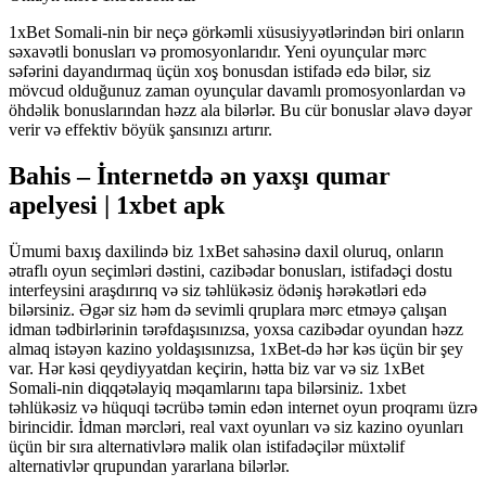
1xBet Somali-nin bir neçə görkəmli xüsusiyyətlərindən biri onların
səxavətli bonusları və promosyonlarıdır. Yeni oyunçular mərc
səfərini dayandırmaq üçün xoş bonusdan istifadə edə bilər, siz
mövcud olduğunuz zaman oyunçular davamlı promosyonlardan və
öhdəlik bonuslarından həzz ala bilərlər.
Bu cür bonuslar əlavə dəyər
verir və effektiv böyük şansınızı artırır.
Bahis – İnternetdə ən yaxşı qumar
apelyesi | 1xbet apk
Ümumi baxış daxilində biz 1xBet sahəsinə daxil oluruq, onların
ətraflı oyun seçimləri dəstini, cazibədar bonusları, istifadəçi dostu
interfeysini araşdırırıq və siz təhlükəsiz ödəniş hərəkətləri edə
bilərsiniz. Əgər siz həm də sevimli qruplara mərc etməyə çalışan
idman tədbirlərinin tərəfdaşısınızsa, yoxsa cazibədar oyundan həzz
almaq istəyən kazino yoldaşısınızsa, 1xBet-də hər kəs üçün bir şey
var. Hər kəsi qeydiyyatdan keçirin, hətta biz var və siz 1xBet
Somali-nin diqqətəlayiq məqamlarını tapa bilərsiniz. 1xbet
təhlükəsiz və hüquqi təcrübə təmin edən internet oyun proqramı üzrə
birincidir. İdman mərcləri, real vaxt oyunları və siz kazino oyunları
üçün bir sıra alternativlərə malik olan istifadəçilər müxtəlif
alternativlər qrupundan yararlana bilərlər.