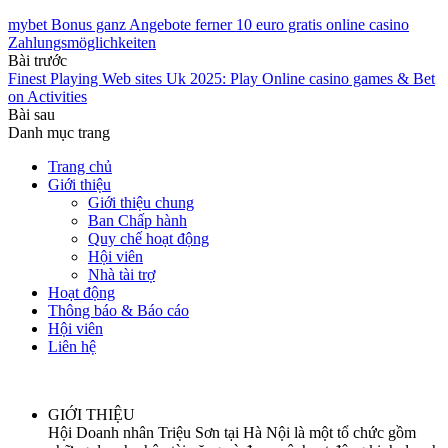
mybet Bonus ganz Angebote ferner 10 euro gratis online casino
Zahlungsmöglichkeiten
Bài trước
Finest Playing Web sites Uk 2025: Play Online casino games & Bet
on Activities
Bài sau
Danh mục trang
Trang chủ
Giới thiệu
Giới thiệu chung
Ban Chấp hành
Quy chế hoạt động
Hội viên
Nhà tài trợ
Hoạt động
Thông báo & Báo cáo
Hội viên
Liên hệ
GIỚI THIỆU
Hội Doanh nhân Triệu Sơn tại Hà Nội là một tổ chức gồm