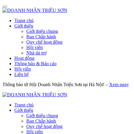
Trang chủ
Giới thiệu
Giới thiệu chung
Ban Chấp hành
Quy chế hoạt động
Hội viên
Nhà tài trợ
Hoạt động
Thông báo & Báo cáo
Hội viên
Liên hệ
Thông báo từ Hội Doanh Nhân Triệu Sơn tại Hà Nội! –
Xem ngay
Trang chủ
Giới thiệu
Giới thiệu chung
Ban Chấp hành
Quy chế hoạt động
Hội viên