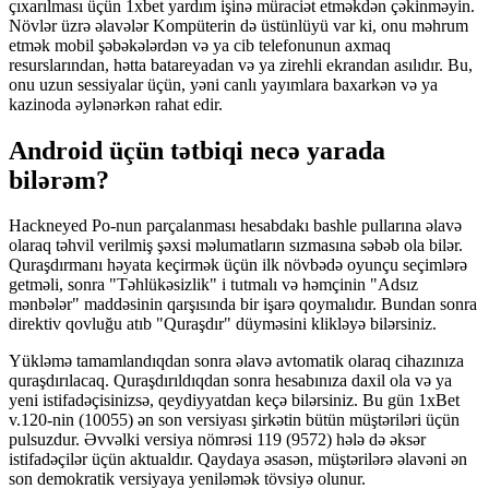
çıxarılması üçün 1xbet yardım işinə müraciət etməkdən çəkinməyin.
Növlər üzrə əlavələr Kompüterin də üstünlüyü var ki, onu məhrum
etmək mobil şəbəkələrdən və ya cib telefonunun axmaq
resurslarından, hətta batareyadan və ya zirehli ekrandan asılıdır. Bu,
onu uzun sessiyalar üçün, yəni canlı yayımlara baxarkən və ya
kazinoda əylənərkən rahat edir.
Android üçün tətbiqi necə yarada
bilərəm?
Hackneyed Po-nun parçalanması hesabdakı bashle pullarına əlavə
olaraq təhvil verilmiş şəxsi məlumatların sızmasına səbəb ola bilər.
Quraşdırmanı həyata keçirmək üçün ilk növbədə oyunçu seçimlərə
getməli, sonra "Təhlükəsizlik" i tutmalı və həmçinin "Adsız
mənbələr" maddəsinin qarşısında bir işarə qoymalıdır. Bundan sonra
direktiv qovluğu atıb "Quraşdır" düyməsini klikləyə bilərsiniz.
Yükləmə tamamlandıqdan sonra əlavə avtomatik olaraq cihazınıza
quraşdırılacaq. Quraşdırıldıqdan sonra hesabınıza daxil ola və ya
yeni istifadəçisinizsə, qeydiyyatdan keçə bilərsiniz. Bu gün 1xBet
v.120-nin (10055) ən son versiyası şirkətin bütün müştəriləri üçün
pulsuzdur. Əvvəlki versiya nömrəsi 119 (9572) hələ də əksər
istifadəçilər üçün aktualdır. Qaydaya əsasən, müştərilərə əlavəni ən
son demokratik versiyaya yeniləmək tövsiyə olunur.