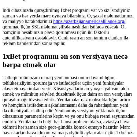
İndi cihazınızda quraşdırılmış 1xbet proqramı var və siz istədiyiniz
zaman və hər yerdə mərc oynaya bilərsiniz. O, şəxsi məlumatlarınızı
və maliyyə hərəkətlərinizi
https://azerbaijanamericaallliance.org/
qorumaq üçün SSL məlumat şifrələməsindən istifadə edəcək. O,
həmçinin hesabınızın əlavə qorunması üçün iki faktorlu
autentifikasiyanı dəstəkləyir. Canlı rəsm ən son tanıtım elanları ilə
reklam bannerindən sonra tapılır.
1xBet proqramını ən son versiyaya necə
bərpa etmək olar
Tətbiqin müntəzəm olaraq yenilənməsi onun davamlılığını,
təhlükəsizliyini qorumağa və istifadəçilər üçün yeni funksiyalar
əlavə etməyə imkan verir. Xüsusiyyətlərin ən yaxşı siyahısını əldə
etmək və mümkün səhvləri düzəltmək üçün daim ən son versiyaları
quraşdırmağı tövsiyə edirik. Yeniləmələr qaz məhsuldarlığını artırır
və həmçinin istifadənin aşkarlanmasını daha da rahatlaşdıran yeni
daxili ehtiyatlar tətbiq edir. Yenilənmiş versiyanı yükləmək üçün
cihazınızın parametrlərinə keçin və ya onu birbaşa rəsmi saytımızdan
endirin. Yeniləmə ilə bağlı hər hansı problem olarsa, aviasiya hava
xidməti hər zaman sizə gecə-gündüz kömək etməyə hazırdır. Mərc
həvəskarları hava idmanı və məqsədyönlü əyləncələr üçün 1xbet uz-