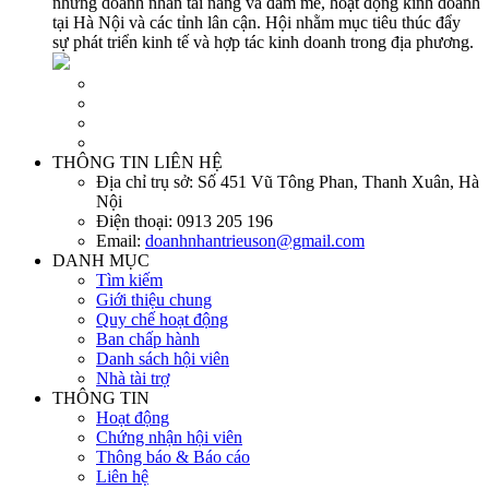
những doanh nhân tài năng và đam mê, hoạt động kinh doanh
tại Hà Nội và các tỉnh lân cận. Hội nhằm mục tiêu thúc đẩy
sự phát triển kinh tế và hợp tác kinh doanh trong địa phương.
THÔNG TIN LIÊN HỆ
Địa chỉ trụ sở:
Số 451 Vũ Tông Phan, Thanh Xuân, Hà
Nội
Điện thoại:
0913 205 196
Email:
doanhnhantrieuson@gmail.com
DANH MỤC
Tìm kiếm
Giới thiệu chung
Quy chế hoạt động
Ban chấp hành
Danh sách hội viên
Nhà tài trợ
THÔNG TIN
Hoạt động
Chứng nhận hội viên
Thông báo & Báo cáo
Liên hệ