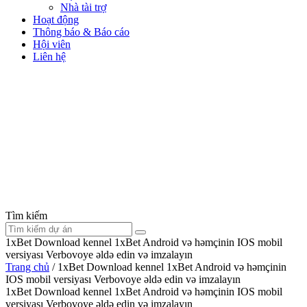
Nhà tài trợ
Hoạt động
Thông báo & Báo cáo
Hội viên
Liên hệ
Tìm kiếm
1xBet Download kennel 1xBet Android və həmçinin IOS mobil
versiyası Verbovoye əldə edin və imzalayın
Trang chủ
/
1xBet Download kennel 1xBet Android və həmçinin
IOS mobil versiyası Verbovoye əldə edin və imzalayın
1xBet Download kennel 1xBet Android və həmçinin IOS mobil
versiyası Verbovoye əldə edin və imzalayın