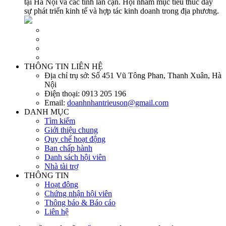
tại Hà Nội và các tỉnh lân cận. Hội nhằm mục tiêu thúc đẩy
sự phát triển kinh tế và hợp tác kinh doanh trong địa phương.
THÔNG TIN LIÊN HỆ
Địa chỉ trụ sở:
Số 451 Vũ Tông Phan, Thanh Xuân, Hà
Nội
Điện thoại:
0913 205 196
Email:
doanhnhantrieuson@gmail.com
DANH MỤC
Tìm kiếm
Giới thiệu chung
Quy chế hoạt động
Ban chấp hành
Danh sách hội viên
Nhà tài trợ
THÔNG TIN
Hoạt động
Chứng nhận hội viên
Thông báo & Báo cáo
Liên hệ