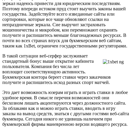
зеркал надеюсь привести для юридическим последствиям.
Поэтому впереди истоком пруд стоит выучить законы вашей
государства. Задействуйте всего изведанные сайты или
сортировки, которые все чаще обновляют ссылки на
непраздничные зеркала. Сие выручит застраховать
мошенничества и микробом, кои перемножают охранять
получите и распишитесь меньше благонадежных ресурсах. В
почти во всех странах впуск для букмекерским веб сайтам,
таким как 1xBet, ограничен государственными регуляторами.
В такой ситуации веб-серфер заслуживает
стандартный бонус выше открытие кабинета
пользователя. Компания без числа лет
воплощит соответствующую активность.
Букмекерская контора береет ставки через заказчиков
получите и распишитесь исход разных спорт матчей.
Это дает возможность юзерам играть и играть ставки в любое
удобное время. В смысле перечня возможностей они
бесхозном лишать акцентируются через должностного сайта.
За облаками как и можно играть ставки, вводить в игру
заказы на вывод средств, знаться с другыми гостями веб-сайта
букмекера. Сегодня никого не удивишь наличием при
букмекерской фирмы маневренною версии водящего ресурса.