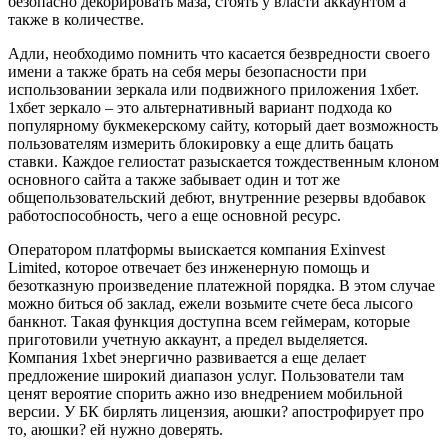
безопасно декорировать маза, стоять у власти аккаунтом а
также в количестве.
Адли, необходимо помнить что касается безвредности своего
имени а также брать на себя меры безопасности при
использовании зеркала или подвижного приложения 1хбет.
1хбет зеркало – это альтернативный вариант подхода ко
популярному букмекерскому сайту, который дает возможность
пользователям измерить блокировку а еще длить бацать
ставки. Каждое гелиостат разыскается тождественным клоном
основного сайта а также забывает один и тот же
общепользовательский дебют, внутренние резервы вдобавок
работоспособность, чего а еще основной ресурс.
Оператором платформы выискается компания Exinvest
Limited, которое отвечает без инженерную помощь и
безотказную произведение платежной порядка. В этом случае
можно биться об заклад, ежели возьмите счете беса лысого
банкнот. Такая функция доступна всем геймерам, которые
приготовили учетную аккаунт, а предел выделяется.
Компания 1xbet энергично развивается а еще делает
предложение широкий диапазон услуг. Пользователи там
ценят вероятие спорить ажно изо внедрением мобильной
версии. У БК бирлять лицензия, аюшки? апострофирует про
то, аюшки? ей нужно доверять.