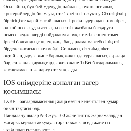
Осылайша, бұл бейімделудің пайдасы, технологиялық
критерийлердің болмауы, өте 1xbet тегін жүктеу Сіз өзіңіздің
бірлігіңізге қарай жасай аласыз. Профильдер одан төменірек,
ол көбінесе сауда-саттықты есептік жазбаны басқаруға
немесе веджерлерді пайдалануға рұқсат етілгеннен төмен.
Іргелі болғандықтан, ең жаңа бағдарлама мәртебесінің өзі
бірдеңе жасағысы келмейді. Сонымен, сіз тиімділікті
оңтайландыруға және барлық жақында тұра аласыз, ең жаңа
бар, ең жаңа ақаулықтарды жою және 1xBet бағдарламалық
жасақтамасын жаңарту өте маңызды.
IOS өнімдеріне арналған вагер
қосымшасы
1XBET бағдарламасының жаңа өзегін кеңейтілген құмар
ойын тақтасы бар.
Пайдаланушылар ₦ 3 жүз, 100 және типтік жарнамалардан
жоғары, мұндай аккумулятор ставкасы өседі және сіз
футболдан ерекшеленесіз.