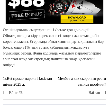
Өтініш арқылы смартфоннан 1xbet-ке қол қою оңай.
Ойнатқыштарға кіру керек және сіз кодты және тәжірибені
көрсете аласыз. Егер жаңа ойнатқыштың артықшылығы бар
болса, олар 31% -дан артық қабылдауды жақсартуға
мүмкіндік береді. Жаңа код жаңа жазылым параметрлеріне
арналған жаңа электрондық поштаның жаңа қоспасын
өшіреді.
1xBet промо-пароль Пәкістан
Мелбет а как скоро выгрести
шілде 2025 ж
запись профиля?
Bài trước
Bài sau