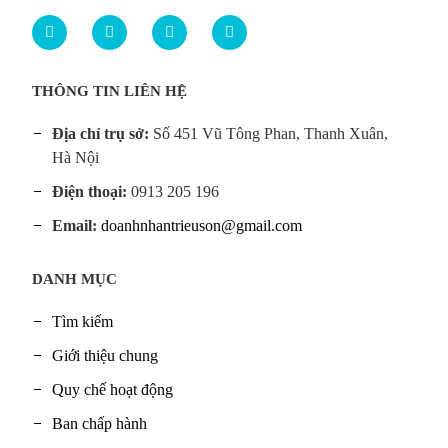
THÔNG TIN LIÊN HỆ
Địa chỉ trụ sở:
Số 451 Vũ Tông Phan, Thanh Xuân,
Hà Nội
Điện thoại:
0913 205 196
Email:
doanhnhantrieuson@gmail.com
DANH MỤC
Tìm kiếm
Giới thiệu chung
Quy chế hoạt động
Ban chấp hành