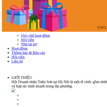
Quy chế hoạt động
Hội viên
Nhà tài trợ
Hoạt động
Thông báo & Báo cáo
Hội viên
Liên hệ
GIỚI THIỆU
Hội Doanh nhân Triệu Sơn tại Hà Nội là một tổ chức gồm những
và hợp tác kinh doanh trong địa phương.