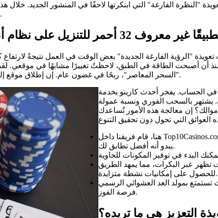
يذة "النظرة الفارغة" التي ابتكرتها لاحقًا في المنشور الجديد. خلال هذ
التي أعمل معها، إلهٌ عظيمٌ أتأثر به بشدة، بدأ يدفعني نحو تحقيق حلمي.
ت تعويذة "الرؤية الفارغة الجديدة" بعض الوقت في العمل نتيجةً لارتف
ن أصبحت الطاقة في الطبق، لاحظتُ تغييرًا مشابهًا في موقعي. لقد حد
"السحر المعاصر"، ربحًا في غضون عام. إن إطلاق موقع إلكتروني أمرٌ أسعدني بلا شك، لكن الجانب المالي منه شكّل عائقًا كبيرًا.
ثر) في الحساب. يفخر أحدث كازينو بخدمة
. يشتهر بالسحب الفوري ونسبة عمولة
دارة أموالك؟ إن معالجة هذه الأمور تُساعدك
هنا، قام فريقنا داخل Top10Casinos.com بإنشاء قائمة بجميع العادات الأكثر شيوعًا لمساعدتك على تفضيل ما
يبدو أنه أفضل تطابق لك.
ات تظهر عبر البكرات، مما يمهد الطريق
للحصول على إمكانيات نشطة متزايدة.
د العد العشوائي الرسمي (RNG) حتى يتمتع المتسابق بنفس
فرصة الفوز.
ذة التعزيز هي ما تريده؟