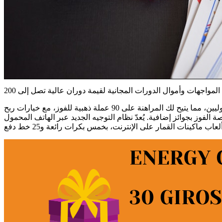
البكرتان الأصليتان هما العامل الحاسم، إذ تحددان نسبة كبيرة من أرباحك. تُقسّم الرهانات الجديدة وتُحدد الخطوط العريضة من البكرتين الأوليين، مما يتيح لك المراهنة على 90 عملة ذهبية للفوز، مع خيارات ربح
ة الفوز بجوائز إضافية. يُعدّ نظام التوجيه الجديد عبر الهاتف المحمول