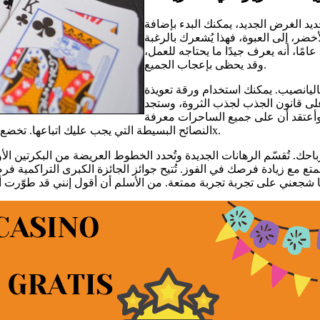
ديد الغرض الجديد، يمكنك البدء بإضافة
خضر، إلى العبوة، فهذا يُشعرك بالرغبة
في تحقيق النجاح. يُظهر كازينو باف، الذي يمتد تاريخه لأكثر من 50 عامًا، أنه يعرف جيدًا ما يحتاجه للعمل،
وقد يحظى بإعجاب الجميع.
باليانصيب. يمكنك استخدام ورقة تعويذة
 على قانون الجذب لجذب الثروة، وستجد
، وأعتقد أن على جميع الساحرات معرفة
النصائح البسيطة التي يجب عليك اتباعها. تخضع المواجهات وأموال الدورات المجانية لقيمة دوران عالية تصل إلى 200x.
متع مع زيادة فرصك في الفوز. تُتيح جوائز الجائزة الكبرى التراكمية فرص