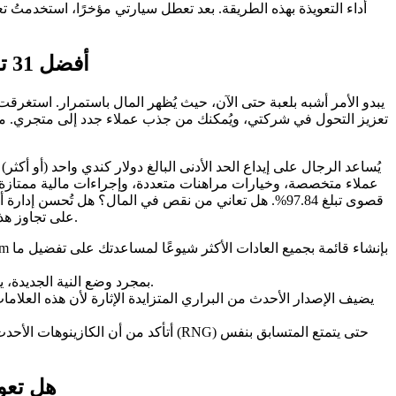
أداء التعويذة بهذه الطريقة. بعد تعطل سيارتي مؤخرًا، استخدمتُ تعو
أفضل 31 تطبيقًا غير معروف 32 أحمر للتنزيل على نظام أندرويد، كازينوهات بيتكوين 2025، لوائح إضافية
يبدو الأمر أشبه بلعبة حتى الآن، حيث يُظهر المال باستمرار. استغرق
تعزيز التحول في شركتي، ويُمكنك من جذب عملاء جدد إلى متجري. منذ أ
يُساعد الرجال على إيداع الحد الأدنى البالغ دولار كندي واحد (أو أك
عملاء متخصصة، وخيارات مراهنات متعددة، وإجراءات مالية ممتازة
قصوى تبلغ 97.84%. هل تعاني من نقص في المال؟ هل تُحسن إ
على تجاوز هذه العوائق التي تحول دون تحقيق التنوع.
بمجرد وضع النية الجديدة، يمكنك البدء في توفير المكونات للحاوية.
يضيف الإصدار الأحدث من البراري المتزايدة الإثارة لأن هذه العلام
أتأكد من أن الكازينوهات الأحدث تستمتع بمول
هل تعوي