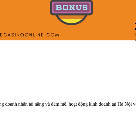
 doanh nhân tài năng và đam mê, hoạt động kinh doanh tại Hà Nội và c