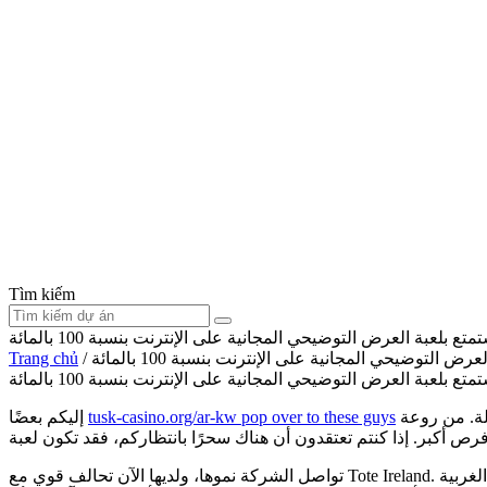
Tìm kiếm
ع بلعبة العرض التوضيحي المجانية على الإنترنت بنسبة 100 بالمائة
 التوضيحي المجانية على الإنترنت بنسبة 100 بالمائة
/
Trang chủ
ع بلعبة العرض التوضيحي المجانية على الإنترنت بنسبة 100 بالمائة
من أحدث كازينوهات الإنترنت الموثوقة والفعّالة. من روعة Thunderstruck II الأسطورية إلى مغامرات Gonzo's Travel Megaways، لا تقتصر ألعاب الفيديو
tusk-casino.org/ar-kw pop over to these guys
إليكم بعضًا
أنهم متأخرون
تواصل الشركة نموها، ولديها الآن تحالف قوي مع Tote Ireland.