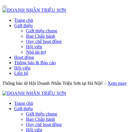
Trang chủ
Giới thiệu
Giới thiệu chung
Ban Chấp hành
Quy chế hoạt động
Hội viên
Nhà tài trợ
Hoạt động
Thông báo & Báo cáo
Hội viên
Liên hệ
Thông báo từ Hội Doanh Nhân Triệu Sơn tại Hà Nội! –
Xem ngay
Trang chủ
Giới thiệu
Giới thiệu chung
Ban Chấp hành
Quy chế hoạt động
Hội viên