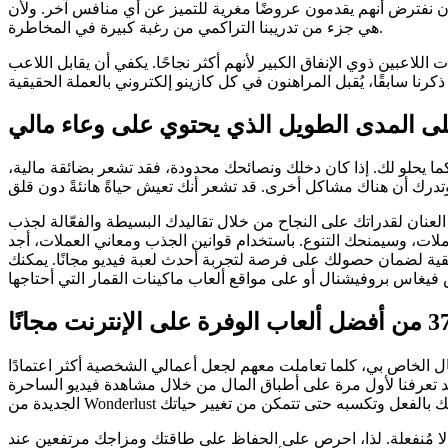
ضًا مغرية للتميز عن أي منافس آخر. ولأن Borgata هي في الأساس ملكية MGM شغوفة، فقد حققت نجاحًا كبيرًا في الكازينو المحلي. قاعدة الأرانب السعيدة
هي جزء من تدريبنا التراكمي من رغبة كبيرة في المخاطرة.
لاعبين ذوي الإنفاق الكبير لأنهم أكثر نجاحًا. يكفي أن يقابل اللاعب
على المدى الطويل الذي يحتوي على وعاء مالي
ما يحلو لك. إذا كان دخلك ونصائحك محدودة، فقد تشعر بضائقة مالية،
لعنان لقدراتك على النجاح من خلال تقاليدك البسيطة والفعّالة لجذب
لعملات، وسيمنحك التنوع. باستخدام قوانين الجذب ومعاني العملات، أجد
حقيقية لضمان حصولك على فرصة لتجربة أحدث لعبة فيديو مجانًا. يمكنك
ال الخاص بي، كلما تعاملت معهم لجعل أعمالي الشخصية أكثر اعتمادًا
د تعرفنا لأول مرة على أطباق المال من خلال مشاهدة فيديو الساحرة
لة لا مُنفعلة. لذا، احرص على الحفاظ على طاقتك ومزاجك مرتفعين عند