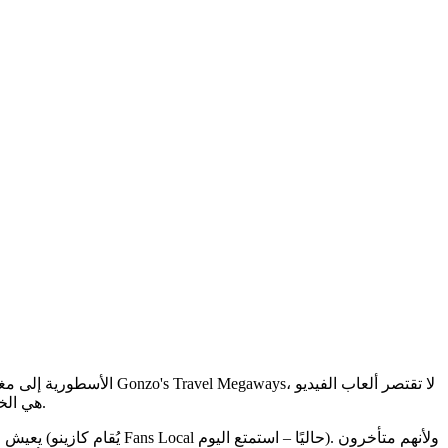
على إظهار مهاراتك ومنح فرص أكبر. إذا كنتم تعتقدون أن هناك سحرًا بانتظاركم، فقد تكون لعبة Spell Online من Spinomenal هي الخيار الأمثل لكم.
يعيش معجبو ا