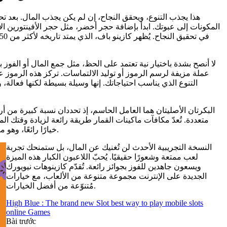
هذا يجذب التنوع، ويحقق النجاح، إن لم يكن يجذب المال. بعد تح
المكونات إلى عبوتك. ابدأ بإضافة حجر أخضر، مثل حجر الأفينتورين الأ
لا أنصح بشدة باختيار نية تعتمد على الحظ، مثل جمع المال أو الفوز 
عملة مزيفة لرسم الرموز أو توليد الالتماسات. تركز هذه الرموز
التنوع الذي يناسب احتياجاتك. إنها وسيلة بسيطة لكنها فعالة
متعددة. تُعدّ مكافآت ماكينات القمار طريقة رائعة لزيادة وقتك الم
خيارًا رائعًا، وهو ما شجعني على تجربة تجربة ممتعة. من الأسلم أن أقول إنني قد طوّرت ألعاب ماكينات القمار على الإنترنت، بخمس بكرات رائعة و25 خط دفع.
النسخة التجريبية الأحدث لن تُغنيك عن المال، بل ستمنحك تجربة
لعب ممتعة وشعورًا حقيقيًا. يُحبّ اللاعبون الكبار هذه الميزة
ويسعون جاهدين للفوز بجوائز رائعة. تُقدّم كازينوهات نيويورك
الجديدة على الإنترنت مجموعة متنوعة من الألعاب، مع خيارات
مُتنوّعة من أفضل الخيارات.
High Blue : The brand new Slot best way to play mobile slots
online Games
Bài trước