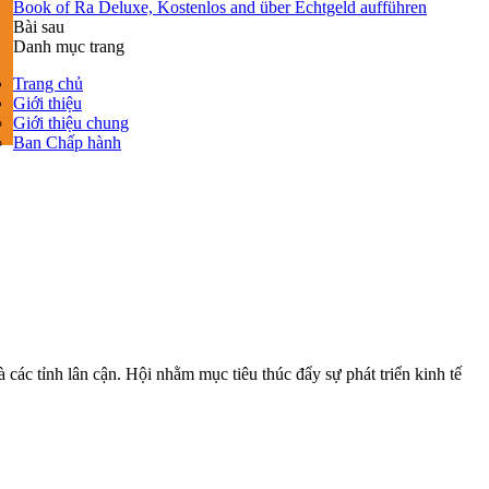
Book of Ra Deluxe, Kostenlos and über Echtgeld aufführen
Bài sau
Danh mục trang
Trang chủ
Giới thiệu
Giới thiệu chung
Ban Chấp hành
ác tỉnh lân cận. Hội nhằm mục tiêu thúc đẩy sự phát triển kinh tế