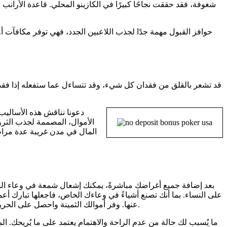
حوافز القبول مهمة جدًا لجذب اللاعبين الجدد، فهي توفر مكافآت أول
قد تشعر بالقلق من فقدان كل شيء، وقد تتساءل عما ستفعله إذا فقدت 
دعونا نناقش هذه الأساليب
الأموال، المصممة لجذب الثروة
المال في مدن غريبة عدة مرات 
بعد إضافة جميع أغراضك مباشرةً، يمكنك إشعال شمعة في وعاء المال
على النساء. بما أنك تصنع أشياءً في وعاءك الخاص، فاجعلها تبارك أ
الجديدة من Wonderlust عنها. وفر أموالك الثمينة واحصل على الحرية المالية باستخدام هذه التعويذة ونية القافية. إما أن تنقذ المال الذي لديك بالفعل وتكسبه حتى تتمكن من تغيير حياتك.
ما يُسبب لك حالة من عدم الراحة والاهتمام يعتمد على ما يُريحك. ا