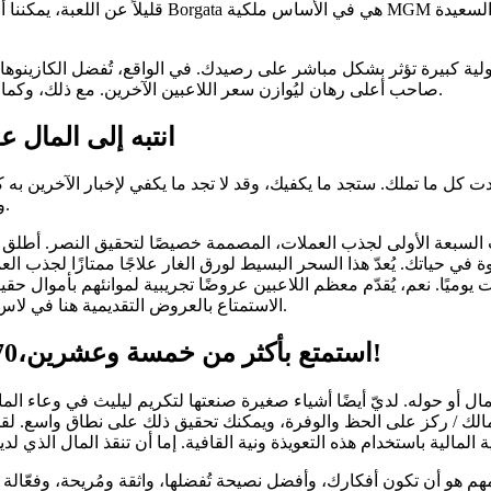
قليلاً عن اللعبة، يمكننا أن نفترض أنهم يقدمون عرو
ية كبيرة تؤثر بشكل مباشر على رصيدك. في الواقع، تُفضل الكازينوهات ال
صاحب أعلى رهان ليُوازن سعر اللاعبين الآخرين. مع ذلك، وكما ذكرنا سابقًا، يُقبل المراهنون في كل كازينو إلكتروني بالعملة الحقيقية.
انتبه إلى المال 
كل ما تملك. ستجد ما يكفيك، وقد لا تجد ما يكفي لإخبار الآخرين به ك
وتدرك أن هناك مشاكل أخرى. قد تشعر أنك تعيش حياةً هانئةً دون قلق.
 السبعة الأولى لجذب العملات، المصممة خصيصًا لتحقيق النصر. أطلق ا
 في حياتك. يُعدّ هذا السحر البسيط لورق الغار علاجًا ممتازًا لجذب ا
يوميًا. نعم، يُقدّم معظم اللاعبين عروضًا تجريبية لموانئهم بأموال 
الاستمتاع بالعروض التقديمية هنا في لاس فيغاس بروفيشنال أو على مواقع ألعاب ماكينات القمار التي أحتاجها.
استمتع بأكثر من خمسة وعشرين،370 من أفضل ألعاب الوفرة على الإنترنت مجانًا!
 أو حوله. لديّ أيضًا أشياء صغيرة صنعتها لتكريم ليليث في وعاء الم
عمالك / ركز على الحظ والوفرة، ويمكنك تحقيق ذلك على نطاق واسع. لق
لمهم هو أن تكون أفكارك، وأفضل نصيحة تُفضلها، واثقة ومُريحة، وفعّا