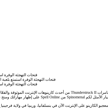
فتحات التهجئة الوفرة استمت
فتحات التهجئة الوفرة استمتع بلعبة العرض
فتحات التهجئة الوفرة استمت
لكازينو على الإنترنت الآن في بنسلفانيا، وربما في ولاية فرجينيا الغربية (يُقام كازينو Fans Local حاليًا – استمتع اليوم). ول