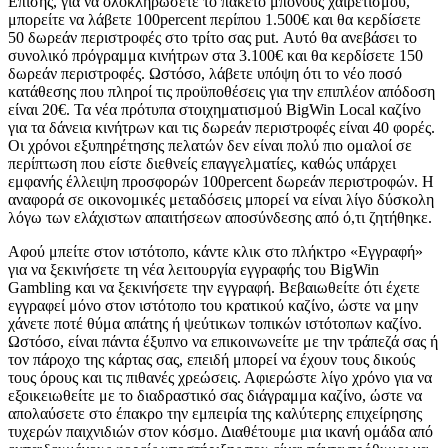
Επίσης, για να ολοκληρώσετε το πακέτο μπόνους χαιρετισμού,
μπορείτε να λάβετε 100percent περίπου 1.500€ και θα κερδίσετε
50 δωρεάν περιστροφές στο τρίτο σας put. Αυτό θα ανεβάσει το
συνολικό πρόγραμμα κινήτρων στα 3.100€ και θα κερδίσετε 150
δωρεάν περιστροφές. Ωστόσο, λάβετε υπόψη ότι το νέο ποσό
κατάθεσης που πληροί τις προϋποθέσεις για την επιπλέον απόδοση
είναι 20€. Τα νέα πρότυπα στοιχηματισμού BigWin Local καζίνο
για τα δάνεια κινήτρων και τις δωρεάν περιστροφές είναι 40 φορές.
Οι χρόνοι εξυπηρέτησης πελατών δεν είναι πολύ πιο ομαλοί σε
περίπτωση που είστε διεθνείς επαγγελματίες, καθώς υπάρχει
εμφανής έλλειψη προσφορών 100percent δωρεάν περιστροφών. Η
αναφορά σε οικονομικές μεταδόσεις μπορεί να είναι λίγο δύσκολη
λόγω των ελάχιστων απαιτήσεων αποσύνδεσης από ό,τι ζητήθηκε.
Αφού μπείτε στον ιστότοπο, κάντε κλικ στο πλήκτρο «Εγγραφή»
για να ξεκινήσετε τη νέα λειτουργία εγγραφής του BigWin
Gambling και να ξεκινήσετε την εγγραφή. Βεβαιωθείτε ότι έχετε
εγγραφεί μόνο στον ιστότοπο του κρατικού καζίνο, ώστε να μην
χάνετε ποτέ θύμα απάτης ή ψεύτικων τοπικών ιστότοπων καζίνο.
Ωστόσο, είναι πάντα έξυπνο να επικοινωνείτε με την τράπεζά σας ή
τον πάροχο της κάρτας σας, επειδή μπορεί να έχουν τους δικούς
τους όρους και τις πιθανές χρεώσεις. Αφιερώστε λίγο χρόνο για να
εξοικειωθείτε με το διαδραστικό σας διάγραμμα καζίνο, ώστε να
απολαύσετε στο έπακρο την εμπειρία της καλύτερης επιχείρησης
τυχερών παιχνιδιών στον κόσμο. Διαθέτουμε μια ικανή ομάδα από