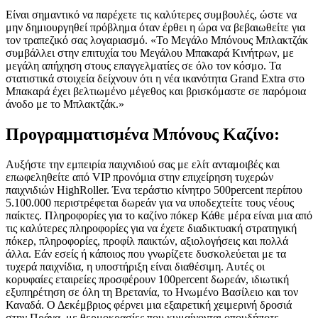
Είναι σημαντικό να παρέχετε τις καλύτερες συμβουλές, ώστε να
μην δημιουργηθεί πρόβλημα όταν έρθει η ώρα να βεβαιωθείτε για
τον τραπεζικό σας λογαριασμό. «Το Μεγάλο Μπόνους Μπλακτζάκ
συμβάλλει στην επιτυχία του Μεγάλου Μπακαρά Κινήτρων, με
μεγάλη απήχηση στους επαγγελματίες σε όλο τον κόσμο. Τα
στατιστικά στοιχεία δείχνουν ότι η νέα ικανότητα Grand Extra στο
Μπακαρά έχει βελτιωμένο μέγεθος και βρισκόμαστε σε παρόμοια
άνοδο με το Μπλακτζάκ.»
Προγραμματισμένα Μπόνους Καζίνο:
Αυξήστε την εμπειρία παιχνιδιού σας με ελίτ ανταμοιβές και
επωφεληθείτε από VIP προνόμια στην επιχείρηση τυχερών
παιχνιδιών HighRoller. Ένα τεράστιο κίνητρο 500percent περίπου
5.100.000 περιστρέφεται δωρεάν για να υποδεχτείτε τους νέους
παίκτες. Πληροφορίες για το καζίνο πόκερ Κάθε μέρα είναι μια από
τις καλύτερες πληροφορίες για να έχετε διαδικτυακή στρατηγική
πόκερ, πληροφορίες, προφίλ παικτών, αξιολογήσεις και πολλά
άλλα. Εάν εσείς ή κάποιος που γνωρίζετε δυσκολεύεται με τα
τυχερά παιχνίδια, η υποστήριξη είναι διαθέσιμη. Αυτές οι
κορυφαίες εταιρείες προσφέρουν 100percent δωρεάν, ιδιωτική
εξυπηρέτηση σε όλη τη Βρετανία, το Ηνωμένο Βασίλειο και τον
Καναδά. Ο Δεκέμβριος φέρνει μια εξαιρετική χειμερινή δροσιά
στην Πράγα, με θερμοκρασίες που κυμαίνονται οπουδήποτε