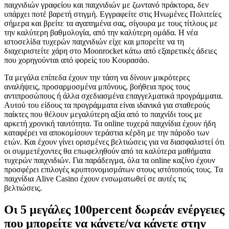
παιχνιδιών γραφείου και παιχνιδιών με ζωντανό πράκτορα, δεν
υπάρχει ποτέ βαρετή στιγμή. Εγγραφείτε στις Ηνωμένες Πολιτείες
σήμερα και βρείτε τα αγαπημένα σας, σίγουρα με τους τίτλους με
την καλύτερη βαθμολογία, από την καλύτερη ομάδα. Η νέα
ιστοσελίδα τυχερών παιχνιδιών είχε και μπορείτε να τη
διαχειριστείτε χάρη στο Moonrocket κάτω από εξαιρετικές άδειες
που χορηγούνται από φορείς του Κουρασάο.
Τα μεγάλα επίπεδα έχουν την τάση να δίνουν μικρότερες
αναλήψεις, προσαρμοσμένα μπόνους, βοήθεια προς τους
αντιπροσώπους ή άλλα σχεδιασμένα επαγγελματικά προγράμματα.
Αυτού του είδους τα προγράμματα είναι ιδανικά για σταθερούς
παίκτες που θέλουν μεγαλύτερη αξία από το παιχνίδι τους με
αρκετή χρονική ταυτότητα. Τα online τυχερά παιχνίδια έχουν ήδη
καταφέρει να αποκομίσουν τεράστια κέρδη με την πάροδο των
ετών. Και έχουν γίνει ορισμένες βελτιώσεις για να διασφαλιστεί ότι
οι συμμετέχοντες θα επωφεληθούν από τα καλύτερα μαθήματα
τυχερών παιχνιδιών. Για παράδειγμα, όλα τα online καζίνο έχουν
προσφέρει επιλογές κρυπτονομισμάτων στους ιστότοπούς τους. Τα
παιχνίδια Alive Casino έχουν ενσωματωθεί σε αυτές τις
βελτιώσεις.
Οι 5 μεγάλες 100percent δωρεάν ενέργειες
που μπορείτε να κάνετε/να κάνετε στην