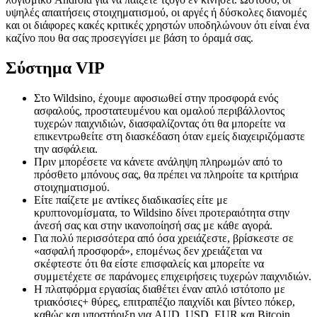
υψηλές απαιτήσεις στοιχηματισμού, οι αργές ή δύσκολες διανομές
και οι διάφορες κακές κριτικές χρηστών υποδηλώνουν ότι είναι ένα
καζίνο που θα σας προσεγγίσει με βάση το όραμά σας.
Σύστημα VIP
Στο Wildsino, έχουμε αφοσιωθεί στην προσφορά ενός
ασφαλούς, προστατευμένου και ομαλού περιβάλλοντος
τυχερών παιχνιδιών, διασφαλίζοντας ότι θα μπορείτε να
επικεντρωθείτε στη διασκέδαση όταν εμείς διαχειριζόμαστε
την ασφάλεια.
Πριν μπορέσετε να κάνετε ανάληψη πληρωμών από το
πρόσθετο μπόνους σας, θα πρέπει να πληροίτε τα κριτήρια
στοιχηματισμού.
Είτε παίζετε με αντίκες διαδικασίες είτε με
κρυπτονομίσματα, το Wildsino δίνει προτεραιότητα στην
άνεσή σας και στην ικανοποίησή σας με κάθε αγορά.
Για πολύ περισσότερα από όσα χρειάζεστε, βρίσκεστε σε
«ασφαλή προσφορά», επομένως δεν χρειάζεται να
σκέφτεστε ότι θα είστε επισφαλείς και μπορείτε να
συμμετέχετε σε παράνομες επιχειρήσεις τυχερών παιχνιδιών.
Η πλατφόρμα εργασίας διαθέτει έναν απλό ιστότοπο με
τριακόσιες+ θύρες, επιτραπέζιο παιχνίδι και βίντεο πόκερ,
καθώς και υποστήριξη για AUD, USD, EUR και Bitcoin.