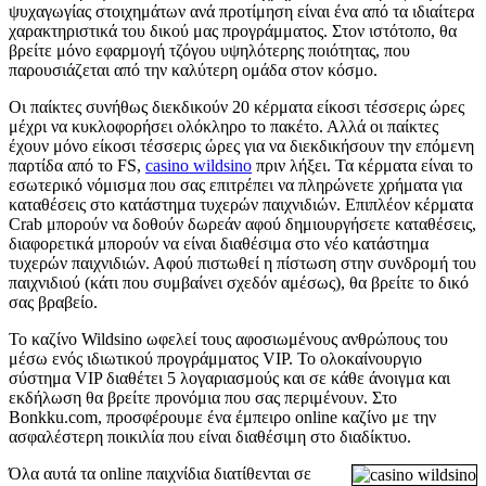
ψυχαγωγίας στοιχημάτων ανά προτίμηση είναι ένα από τα ιδιαίτερα
χαρακτηριστικά του δικού μας προγράμματος. Στον ιστότοπο, θα
βρείτε μόνο εφαρμογή τζόγου υψηλότερης ποιότητας, που
παρουσιάζεται από την καλύτερη ομάδα στον κόσμο.
Οι παίκτες συνήθως διεκδικούν 20 κέρματα είκοσι τέσσερις ώρες
μέχρι να κυκλοφορήσει ολόκληρο το πακέτο. Αλλά οι παίκτες
έχουν μόνο είκοσι τέσσερις ώρες για να διεκδικήσουν την επόμενη
παρτίδα από το FS,
casino wildsino
πριν λήξει. Τα κέρματα είναι το
εσωτερικό νόμισμα που σας επιτρέπει να πληρώνετε χρήματα για
καταθέσεις στο κατάστημα τυχερών παιχνιδιών. Επιπλέον κέρματα
Crab μπορούν να δοθούν δωρεάν αφού δημιουργήσετε καταθέσεις,
διαφορετικά μπορούν να είναι διαθέσιμα στο νέο κατάστημα
τυχερών παιχνιδιών. Αφού πιστωθεί η πίστωση στην συνδρομή του
παιχνιδιού (κάτι που συμβαίνει σχεδόν αμέσως), θα βρείτε το δικό
σας βραβείο.
Το καζίνο Wildsino ωφελεί τους αφοσιωμένους ανθρώπους του
μέσω ενός ιδιωτικού προγράμματος VIP. Το ολοκαίνουργιο
σύστημα VIP διαθέτει 5 λογαριασμούς και σε κάθε άνοιγμα και
εκδήλωση θα βρείτε προνόμια που σας περιμένουν. Στο
Bonkku.com, προσφέρουμε ένα έμπειρο online καζίνο με την
ασφαλέστερη ποικιλία που είναι διαθέσιμη στο διαδίκτυο.
Όλα αυτά τα online παιχνίδια διατίθενται σε