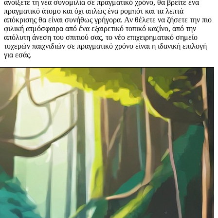
ανοίξετε τη νέα συνομιλία σε πραγματικό χρόνο, θα βρείτε ένα
πραγματικό άτομο και όχι απλώς ένα ρομπότ και τα λεπτά
απόκρισης θα είναι συνήθως γρήγορα. Αν θέλετε να ζήσετε την πιο
φιλική ατμόσφαιρα από ένα εξαιρετικό τοπικό καζίνο, από την
απόλυτη άνεση του σπιτιού σας, το νέο επιχειρηματικό σημείο
τυχερών παιχνιδιών σε πραγματικό χρόνο είναι η ιδανική επιλογή
για εσάς.