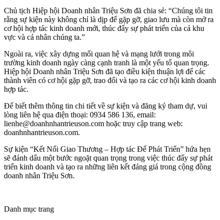
Chủ tịch Hiệp hội Doanh nhân Triệu Sơn đã chia sẻ: “Chúng tôi tin
rằng sự kiện này không chỉ là dịp để gặp gỡ, giao lưu mà còn mở ra
cơ hội hợp tác kinh doanh mới, thúc đẩy sự phát triển của cả khu
vực và cá nhân chúng ta.”
Ngoài ra, việc xây dựng mối quan hệ và mạng lưới trong môi
trường kinh doanh ngày càng cạnh tranh là một yếu tố quan trọng.
Hiệp hội Doanh nhân Triệu Sơn đã tạo điều kiện thuận lợi để các
thành viên có cơ hội gặp gỡ, trao đổi và tạo ra các cơ hội kinh doanh
hợp tác.
Để biết thêm thông tin chi tiết về sự kiện và đăng ký tham dự, vui
lòng liên hệ qua điện thoại: 0934 586 136, email:
lienhe@doanhnhantrieuson.com hoặc truy cập trang web:
doanhnhantrieuson.com.
Sự kiện “Kết Nối Giao Thương – Hợp tác Để Phát Triển” hứa hẹn
sẽ đánh dấu một bước ngoặt quan trọng trong việc thúc đẩy sự phát
triển kinh doanh và tạo ra những liên kết đáng giá trong cộng đồng
doanh nhân Triệu Sơn.
Danh mục trang