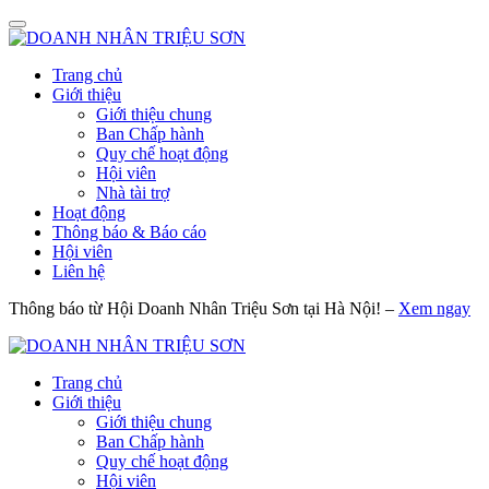
Trang chủ
Giới thiệu
Giới thiệu chung
Ban Chấp hành
Quy chế hoạt động
Hội viên
Nhà tài trợ
Hoạt động
Thông báo & Báo cáo
Hội viên
Liên hệ
Thông báo từ Hội Doanh Nhân Triệu Sơn tại Hà Nội! –
Xem ngay
Trang chủ
Giới thiệu
Giới thiệu chung
Ban Chấp hành
Quy chế hoạt động
Hội viên