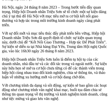
Hà Nội, ngày 24 tháng 8 năm 2023 – Trong bước tiến đầy quan
trọng, Hiệp hội Doanh nhân Triệu Sơn sẽ tổ chức một sự kiện đáng
chú ý tại thủ đô Hà Nội với mục tiêu mở ra cơ hội kết nối giao
thương và hợp tác trong môi trường kinh doanh ngày càng phát
triển.
Với sự đổi mới và mục tiêu thúc đẩy phát triển bền vững, Hiệp hội
Doanh nhân Triệu Sơn đã quyết định tổ chức sự kiện quan trọng
này, dưới chủ đề “Kết Nối Giao Thương – Hợp tác Để Phát Triển”.
Sự kiện sẽ diễn ra tại Nhà hàng Đại Yến, Trung tâm Hội nghị Quốc
gia, vào lúc 16h30 ngày 26 tháng 8 năm 2023.
Hiệp hội Doanh nhân Triệu Sơn luôn là điểm tụ hội tụ của các
doanh nhân, nhà đầu tư và các đối tác trong và ngoài nước. Sự kiện
này hứa hẹn sẽ mở ra cơ hội chưa từng có để các thành viên trong
hiệp hội cùng nhau trao đổi kinh nghiệm, chia sẻ thông tin, và thảo
luận về những xu hướng mới và cơ hội đang chờ đón.
Với chương trình đa dạng và sôi động, sự kiện sẽ bao gồm các hoạt
động như chương trình văn nghệ khai mạc, buổi tọa đàm chia sẻ
thông tin quan trọng về thị trường và kinh nghiệm kinh doanh, cũng
như tiệc mừng và giao lưu văn nghệ.