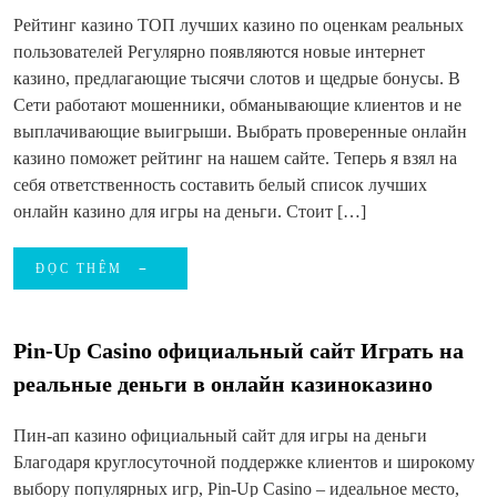
Рейтинг казино ТОП лучших казино по оценкам реальных
пользователей Регулярно появляются новые интернет
казино, предлагающие тысячи слотов и щедрые бонусы. В
Сети работают мошенники, обманывающие клиентов и не
выплачивающие выигрыши. Выбрать проверенные онлайн
казино поможет рейтинг на нашем сайте. Теперь я взял на
себя ответственность составить белый список лучших
онлайн казино для игры на деньги. Стоит […]
ĐỌC THÊM
Pin-Up Casino официальный сайт Играть на
реальные деньги в онлайн казиноказино
Пин-ап казино официальный сайт для игры на деньги
Благодаря круглосуточной поддержке клиентов и широкому
выбору популярных игр, Pin-Up Casino – идеальное место,