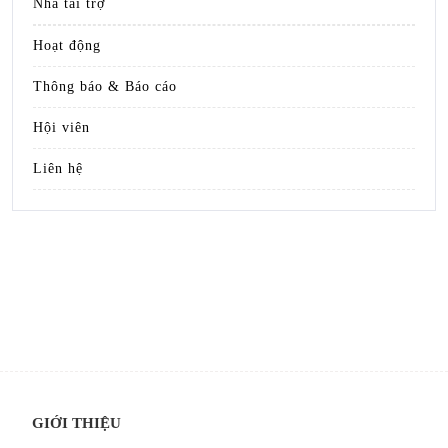
Nhà tài trợ
Hoạt động
Thông báo & Báo cáo
Hội viên
Liên hệ
GIỚI THIỆU