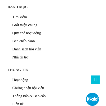
DANH MỤC
Tìm kiếm
Giới thiệu chung
Quy chế hoạt động
Ban chấp hành
Danh sách hội viên
Nhà tài trợ
THÔNG TIN
Hoạt động
Chứng nhận hội viên
Thông báo & Báo cáo
Liên hệ