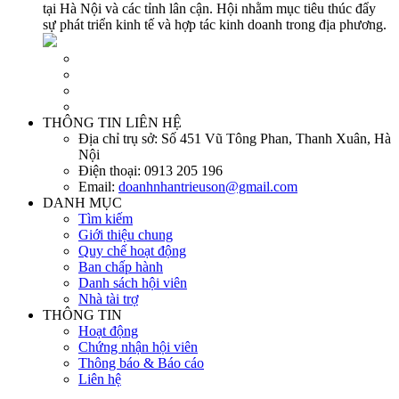
tại Hà Nội và các tỉnh lân cận. Hội nhằm mục tiêu thúc đẩy
sự phát triển kinh tế và hợp tác kinh doanh trong địa phương.
THÔNG TIN LIÊN HỆ
Địa chỉ trụ sở:
Số 451 Vũ Tông Phan, Thanh Xuân, Hà
Nội
Điện thoại:
0913 205 196
Email:
doanhnhantrieuson@gmail.com
DANH MỤC
Tìm kiếm
Giới thiệu chung
Quy chế hoạt động
Ban chấp hành
Danh sách hội viên
Nhà tài trợ
THÔNG TIN
Hoạt động
Chứng nhận hội viên
Thông báo & Báo cáo
Liên hệ