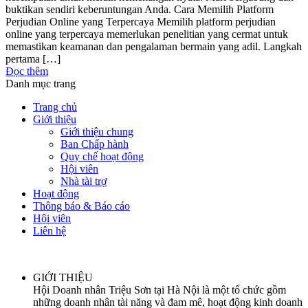
buktikan sendiri keberuntungan Anda. Cara Memilih Platform
Perjudian Online yang Terpercaya Memilih platform perjudian
online yang terpercaya memerlukan penelitian yang cermat untuk
memastikan keamanan dan pengalaman bermain yang adil. Langkah
pertama […]
Đọc thêm
Danh mục trang
Trang chủ
Giới thiệu
Giới thiệu chung
Ban Chấp hành
Quy chế hoạt động
Hội viên
Nhà tài trợ
Hoạt động
Thông báo & Báo cáo
Hội viên
Liên hệ
GIỚI THIỆU
Hội Doanh nhân Triệu Sơn tại Hà Nội là một tổ chức gồm
những doanh nhân tài năng và đam mê, hoạt động kinh doanh