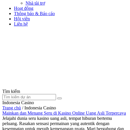
Nhà tài trợ
Hoạt động
Thông báo & Báo cáo
Hội viên
Liên hệ
Tìm kiếm
Indonesia Casino
Trang chủ
/
Indonesia Casino
Mainkan dan Menang Seru di Kasino Online Uang Asli Terpercaya
Jelajahi dunia seru kasino uang asli, tempat hiburan bertemu
peluang. Rasakan sensasi permainan yang autentik dengan
kesempatan untuk meraih kemenangan nyata. Mari bergabung dan