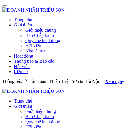
Trang chủ
Giới thiệu
Giới thiệu chung
Ban Chấp hành
Quy chế hoạt động
Hội viên
Nhà tài trợ
Hoạt động
Thông báo & Báo cáo
Hội viên
Liên hệ
Thông báo từ Hội Doanh Nhân Triệu Sơn tại Hà Nội! –
Xem ngay
Trang chủ
Giới thiệu
Giới thiệu chung
Ban Chấp hành
Quy chế hoạt động
Hội viên