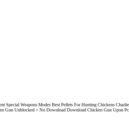
t Special Weapons Modes Best Pellets For Hunting Chickens Charli
icken Gun Unblocked + No Download Download Chicken Gun Upon P