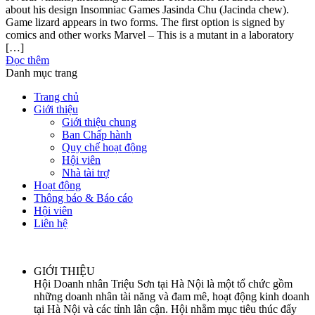
about his design Insomniac Games Jasinda Chu (Jacinda chew).
Game lizard appears in two forms. The first option is signed by
comics and other works Marvel – This is a mutant in a laboratory
[…]
Đọc thêm
Danh mục trang
Trang chủ
Giới thiệu
Giới thiệu chung
Ban Chấp hành
Quy chế hoạt động
Hội viên
Nhà tài trợ
Hoạt động
Thông báo & Báo cáo
Hội viên
Liên hệ
GIỚI THIỆU
Hội Doanh nhân Triệu Sơn tại Hà Nội là một tổ chức gồm
những doanh nhân tài năng và đam mê, hoạt động kinh doanh
tại Hà Nội và các tỉnh lân cận. Hội nhằm mục tiêu thúc đẩy