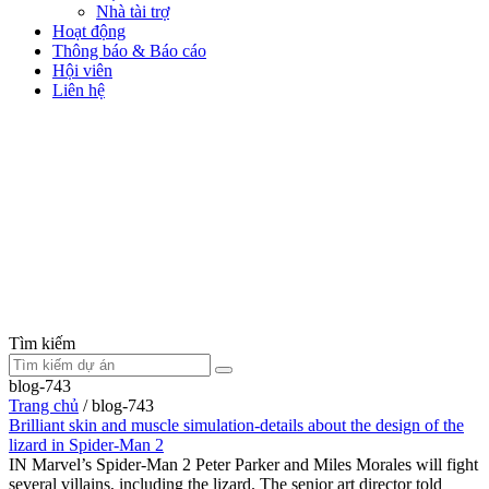
Nhà tài trợ
Hoạt động
Thông báo & Báo cáo
Hội viên
Liên hệ
Tìm kiếm
blog-743
Trang chủ
/
blog-743
Brilliant skin and muscle simulation-details about the design of the
lizard in Spider-Man 2
IN Marvel’s Spider-Man 2 Peter Parker and Miles Morales will fight
several villains, including the lizard. The senior art director told