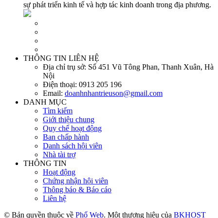
sự phát triển kinh tế và hợp tác kinh doanh trong địa phương.
THÔNG TIN LIÊN HỆ
Địa chỉ trụ sở:
Số 451 Vũ Tông Phan, Thanh Xuân, Hà
Nội
Điện thoại:
0913 205 196
Email:
doanhnhantrieuson@gmail.com
DANH MỤC
Tìm kiếm
Giới thiệu chung
Quy chế hoạt động
Ban chấp hành
Danh sách hội viên
Nhà tài trợ
THÔNG TIN
Hoạt động
Chứng nhận hội viên
Thông báo & Báo cáo
Liên hệ
© Bản quyền thuộc về
Phố Web
. Một thương hiệu của
BKHOST