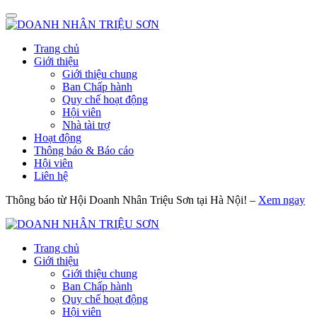
Trang chủ
Giới thiệu
Giới thiệu chung
Ban Chấp hành
Quy chế hoạt động
Hội viên
Nhà tài trợ
Hoạt động
Thông báo & Báo cáo
Hội viên
Liên hệ
Thông báo từ Hội Doanh Nhân Triệu Sơn tại Hà Nội! –
Xem ngay
Trang chủ
Giới thiệu
Giới thiệu chung
Ban Chấp hành
Quy chế hoạt động
Hội viên