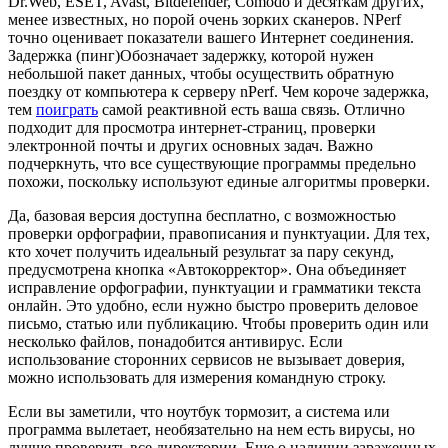
Dr.Web, ESET, Avast, Bitdefender, Comodo и десяткам других,
менее известных, но порой очень зорких сканеров. NPerf
точно оценивает показатели вашего Интернет соединения.
Задержка (пинг)Обозначает задержку, которой нужен
небольшой пакет данных, чтобы осуществить обратную
поездку от компьютера к серверу nPerf. Чем короче задержка,
тем
поиграть
самой реактивной есть ваша связь. Отлично
подходит для просмотра интернет-страниц, проверки
электронной почты и других основных задач. Важно
подчеркнуть, что все существующие программы предельно
похожи, поскольку используют единые алгоритмы проверки.
Да, базовая версия доступна бесплатно, с возможностью
проверки орфографии, правописания и пунктуации. Для тех,
кто хочет получить идеальный результат за пару секунд,
предусмотрена кнопка «Автокорректор». Она объединяет
исправление орфографии, пунктуации и грамматики текста
онлайн. Это удобно, если нужно быстро проверить деловое
письмо, статью или публикацию. Чтобы проверить один или
несколько файлов, понадобится антивирус. Если
использование сторонних сервисов не вызывает доверия,
можно использовать для измерения командную строку.
Если вы заметили, что ноутбук тормозит, а система или
программа вылетает, необязательно на нем есть вирусы, но
лучше проверить все директории. Еще о наличии зараженных