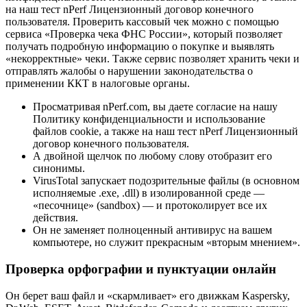
на наш тест nPerf Лицензионный договор конечного
пользователя. Проверить кассовый чек можно с помощью
сервиса «Проверка чека ФНС России», который позволяет
получать подробную информацию о покупке и выявлять
«некорректные» чеки. Также сервис позволяет хранить чеки и
отправлять жалобы о нарушении законодательства о
применении ККТ в налоговые органы.
Просматривая nPerf.com, вы даете согласие на нашу
Политику конфиденциальности и использование
файлов cookie, а также на наш тест nPerf Лицензионный
договор конечного пользователя.
А двойной щелчок по любому слову отобразит его
синонимы.
VirusTotal запускает подозрительные файлы (в основном
исполняемые .exe, .dll) в изолированной среде —
«песочнице» (sandbox) — и протоколирует все их
действия.
Он не заменяет полноценный антивирус на вашем
компьютере, но служит прекрасным «вторым мнением».
Проверка орфографии и пунктуации онлайн
Он берет ваш файл и «скармливает» его движкам Kaspersky,