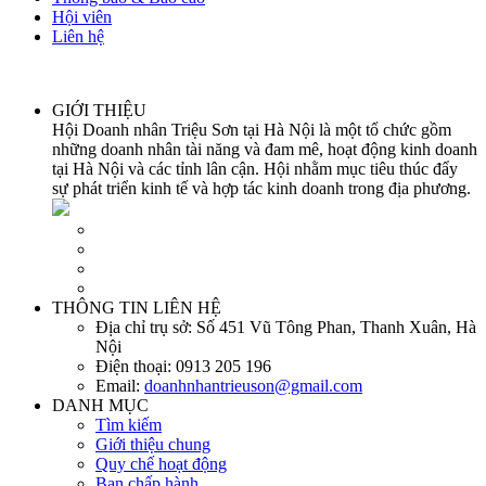
Hội viên
Liên hệ
GIỚI THIỆU
Hội Doanh nhân Triệu Sơn tại Hà Nội là một tổ chức gồm
những doanh nhân tài năng và đam mê, hoạt động kinh doanh
tại Hà Nội và các tỉnh lân cận. Hội nhằm mục tiêu thúc đẩy
sự phát triển kinh tế và hợp tác kinh doanh trong địa phương.
THÔNG TIN LIÊN HỆ
Địa chỉ trụ sở:
Số 451 Vũ Tông Phan, Thanh Xuân, Hà
Nội
Điện thoại:
0913 205 196
Email:
doanhnhantrieuson@gmail.com
DANH MỤC
Tìm kiếm
Giới thiệu chung
Quy chế hoạt động
Ban chấp hành