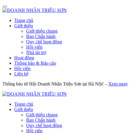
Trang chủ
Giới thiệu
Giới thiệu chung
Ban Chấp hành
Quy chế hoạt động
Hội viên
Nhà tài trợ
Hoạt động
Thông báo & Báo cáo
Hội viên
Liên hệ
Thông báo từ Hội Doanh Nhân Triệu Sơn tại Hà Nội! –
Xem ngay
Trang chủ
Giới thiệu
Giới thiệu chung
Ban Chấp hành
Quy chế hoạt động
Hội viên