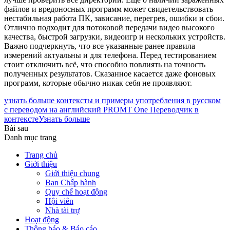
файлов и вредоносных программ может свидетельствовать
нестабильная работа ПК, зависание, перегрев, ошибки и сбои.
Отлично подходит для потоковой передачи видео высокого
качества, быстрой загрузки, видеоигр и нескольких устройств.
Важно подчеркнуть, что все указанные ранее правила
измерений актуальны и для телефона. Перед тестированием
стоит отключить всё, что способно повлиять на точность
полученных результатов. Сказанное касается даже фоновых
программ, которые обычно никак себя не проявляют.
узнать больше контексты и примеры употребления в русском
c переводом на английский PROMT One Переводчик в
контекстеУзнать больше
Bài sau
Danh mục trang
Trang chủ
Giới thiệu
Giới thiệu chung
Ban Chấp hành
Quy chế hoạt động
Hội viên
Nhà tài trợ
Hoạt động
Thông báo & Báo cáo