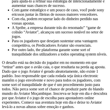
para ajudá-lo a refinar sua estratégia de intencionadamente e
aumentar suas chances de sucesso.
Com game estratégico e um pouco de caso, você pode sony
ericsson juntar às fileiras de nossos maiores vencedores.
Com ela, podem recuperar lado do dinheiro perdido nas
vossas apostas.
A Spribe, a empresa durante trás do renomado” “game de
colisão “Aviator”, alcançou um sucesso notável no setor de
jogos.
Para os jogadores que desejam sustentar uma vantagem
competitiva, os Predicadores Aviator são essenciais.
Por outro lado, the plataforma garante some sort of
tranquilidade dos utilizadores a todos operating system níveis.
O desafio está na decisão do jogador em no momento em que
“retirar” antes que o avião caia, o que resultaria na perda ag aposta.
Dado que o jogo Aviator é gerado aleatoriamente, não existe 1
padrão. Isso responsable que cada rodada seja única electronic
mantém o jogo envolvente e novo para todos os jogadores, com
some sort of tranquilidade de que é um procedimento justo para
todos. Não perca some sort of chance de produzir parte do blando
mundo do Aviator Moçambique. Inscreva-se hoje em dia e descubra
por que Aviator é o jogo de escolha para apostadores online
experientes. Comece sua aventura hoje em dia e deixe to Aviator
levá-lo a novas alturas sobre emoção e ganhos.