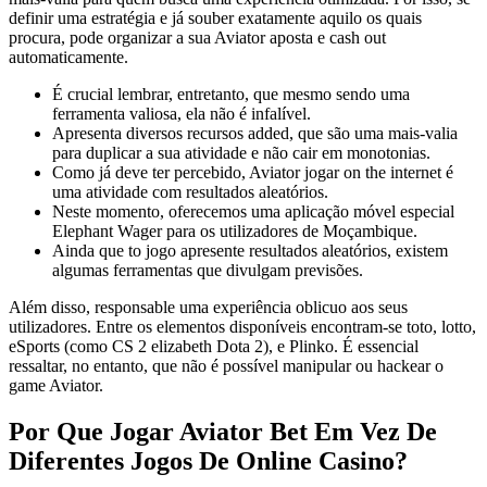
definir uma estratégia e já souber exatamente aquilo os quais
procura, pode organizar a sua Aviator aposta e cash out
automaticamente.
É crucial lembrar, entretanto, que mesmo sendo uma
ferramenta valiosa, ela não é infalível.
Apresenta diversos recursos added, que são uma mais-valia
para duplicar a sua atividade e não cair em monotonias.
Como já deve ter percebido, Aviator jogar on the internet é
uma atividade com resultados aleatórios.
Neste momento, oferecemos uma aplicação móvel especial
Elephant Wager para os utilizadores de Moçambique.
Ainda que to jogo apresente resultados aleatórios, existem
algumas ferramentas que divulgam previsões.
Além disso, responsable uma experiência oblicuo aos seus
utilizadores. Entre os elementos disponíveis encontram-se toto, lotto,
eSports (como CS 2 elizabeth Dota 2), e Plinko. É essencial
ressaltar, no entanto, que não é possível manipular ou hackear o
game Aviator.
Por Que Jogar Aviator Bet Em Vez De
Diferentes Jogos De Online Casino?