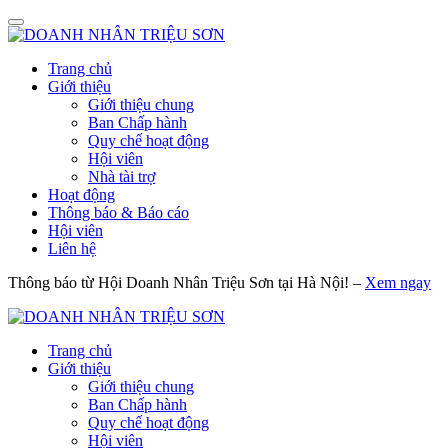
Trang chủ
Giới thiệu
Giới thiệu chung
Ban Chấp hành
Quy chế hoạt động
Hội viên
Nhà tài trợ
Hoạt động
Thông báo & Báo cáo
Hội viên
Liên hệ
Thông báo từ Hội Doanh Nhân Triệu Sơn tại Hà Nội! –
Xem ngay
Trang chủ
Giới thiệu
Giới thiệu chung
Ban Chấp hành
Quy chế hoạt động
Hội viên