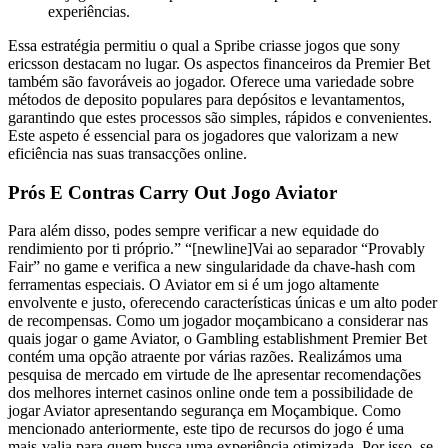
experiências.
Essa estratégia permitiu o qual a Spribe criasse jogos que sony
ericsson destacam no lugar. Os aspectos financeiros da Premier Bet
também são favoráveis ao jogador. Oferece uma variedade sobre
métodos de deposito populares para depósitos e levantamentos,
garantindo que estes processos são simples, rápidos e convenientes.
Este aspeto é essencial para os jogadores que valorizam a new
eficiência nas suas transacções online.
Prós E Contras Carry Out Jogo Aviator
Para além disso, podes sempre verificar a new equidade do
rendimiento por ti próprio.” “[newline]Vai ao separador “Provably
Fair” no game e verifica a new singularidade da chave-hash com
ferramentas especiais. O Aviator em si é um jogo altamente
envolvente e justo, oferecendo características únicas e um alto poder
de recompensas. Como um jogador moçambicano a considerar nas
quais jogar o game Aviator, o Gambling establishment Premier Bet
contém uma opção atraente por várias razões. Realizámos uma
pesquisa de mercado em virtude de lhe apresentar recomendações
dos melhores internet casinos online onde tem a possibilidade de
jogar Aviator apresentando segurança em Moçambique. Como
mencionado anteriormente, este tipo de recursos do jogo é uma
mais-valia para quem busca uma experiência otimizada. Por isso, se