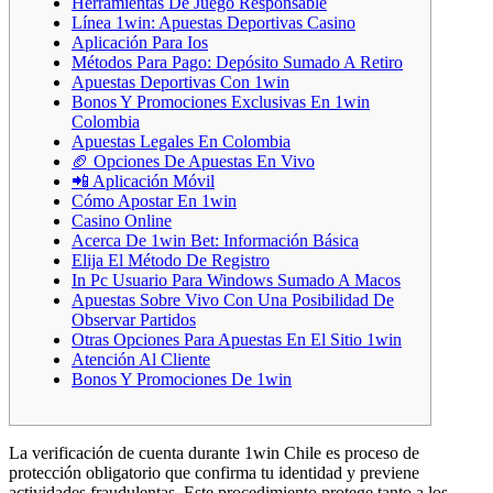
Herramientas De Juego Responsable
Línea 1win: Apuestas Deportivas Casino
Aplicación Para Ios
Métodos Para Pago: Depósito Sumado A Retiro
Apuestas Deportivas Con 1win
Bonos Y Promociones Exclusivas En 1win
Colombia
Apuestas Legales En Colombia
🏈 Opciones De Apuestas En Vivo
📲 Aplicación Móvil
Cómo Apostar En 1win
Casino Online
Acerca De 1win Bet: Información Básica
Elija El Método De Registro
In Pc Usuario Para Windows Sumado A Macos
Apuestas Sobre Vivo Con Una Posibilidad De
Observar Partidos
Otras Opciones Para Apuestas En El Sitio 1win
Atención Al Cliente
Bonos Y Promociones De 1win
La verificación de cuenta durante 1win Chile es proceso de
protección obligatorio que confirma tu identidad y previene
actividades fraudulentas. Este procedimiento protege tanto a los