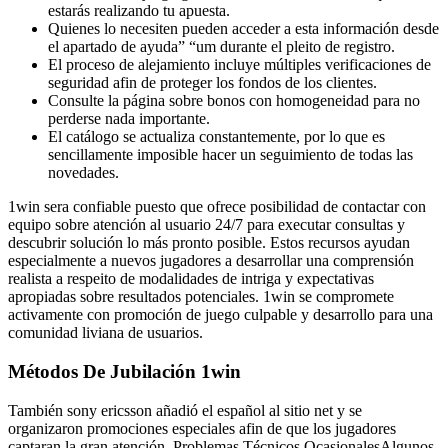
estarás realizando tu apuesta.
Quienes lo necesiten pueden acceder a esta información desde
el apartado de ayuda” “um durante el pleito de registro.
El proceso de alejamiento incluye múltiples verificaciones de
seguridad afin de proteger los fondos de los clientes.
Consulte la página sobre bonos con homogeneidad para no
perderse nada importante.
El catálogo se actualiza constantemente, por lo que es
sencillamente imposible hacer un seguimiento de todas las
novedades.
1win sera confiable puesto que ofrece posibilidad de contactar con
equipo sobre atención al usuario 24/7 para executar consultas y
descubrir solución lo más pronto posible. Estos recursos ayudan
especialmente a nuevos jugadores a desarrollar una comprensión
realista a respeito de modalidades de intriga y expectativas
apropiadas sobre resultados potenciales. 1win se compromete
activamente con promoción de juego culpable y desarrollo para una
comunidad liviana de usuarios.
Métodos De Jubilación 1win
También sony ericsson añadió el español al sitio net y se
organizaron promociones especiales afin de que los jugadores
captaran la gran atención. Problemas Técnicos OcasionalesAlgunos