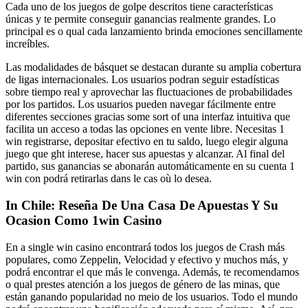
Cada uno de los juegos de golpe descritos tiene características
únicas y te permite conseguir ganancias realmente grandes. Lo
principal es o qual cada lanzamiento brinda emociones sencillamente
increíbles.
Las modalidades de básquet se destacan durante su amplia cobertura
de ligas internacionales. Los usuarios podran seguir estadísticas
sobre tiempo real y aprovechar las fluctuaciones de probabilidades
por los partidos. Los usuarios pueden navegar fácilmente entre
diferentes secciones gracias some sort of una interfaz intuitiva que
facilita un acceso a todas las opciones en vente libre. Necesitas 1
win registrarse, depositar efectivo en tu saldo, luego elegir alguna
juego que ght interese, hacer sus apuestas y alcanzar. Al final del
partido, sus ganancias se abonarán automáticamente en su cuenta 1
win con podrá retirarlas dans le cas où lo desea.
In Chile: Reseña De Una Casa De Apuestas Y Su
Ocasion Como 1win Casino
En a single win casino encontrará todos los juegos de Crash más
populares, como Zeppelin, Velocidad y efectivo y muchos más, y
podrá encontrar el que más le convenga. Además, te recomendamos
o qual prestes atención a los juegos de género de las minas, que
están ganando popularidad no meio de los usuarios. Todo el mundo