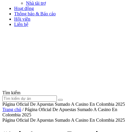
Nhà tài trợ
Hoạt động
Thông báo & Báo cáo
Hội viên
Liên hệ
Tìm kiếm
Página Oficial De Apuestas Sumado A Casino En Colombia 2025
Trang chủ
/
Página Oficial De Apuestas Sumado A Casino En
Colombia 2025
Página Oficial De Apuestas Sumado A Casino En Colombia 2025