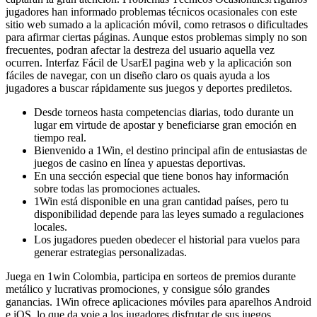
jugadores han informado problemas técnicos ocasionales con este
sitio web sumado a la aplicación móvil, como retrasos o dificultades
para afirmar ciertas páginas. Aunque estos problemas simply no son
frecuentes, podran afectar la destreza del usuario aquella vez
ocurren. Interfaz Fácil de UsarEl pagina web y la aplicación son
fáciles de navegar, con un diseño claro os quais ayuda a los
jugadores a buscar rápidamente sus juegos y deportes prediletos.
Desde torneos hasta competencias diarias, todo durante un
lugar em virtude de apostar y beneficiarse gran emoción en
tiempo real.
Bienvenido a 1Win, el destino principal afin de entusiastas de
juegos de casino en línea y apuestas deportivas.
En una sección especial que tiene bonos hay información
sobre todas las promociones actuales.
1Win está disponible en una gran cantidad países, pero tu
disponibilidad depende para las leyes sumado a regulaciones
locales.
Los jugadores pueden obedecer el historial para vuelos para
generar estrategias personalizadas.
Juega en 1win Colombia, participa en sorteos de premios durante
metálico y lucrativas promociones, y consigue sólo grandes
ganancias. 1Win ofrece aplicaciones móviles para aparelhos Android
e iOS, lo que da voie a los jugadores disfrutar de sus juegos