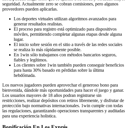
seguridad. Actualmente zero se cobran comisiones, pero algunos
proveedores pueden aplicarlas.
Los deportes virtuales utilizan algoritmos avanzados para
generar resultados realistas.
El proceso para registro está optimizado para dispositivos
móviles, permitiendo completar algunas etapas desde alguna
lugar.
El inicio sobre sesión en el sitio a través de las redes sociales
se realiza lo más rápidamente posible.
En 1win sólo trabajamos con métodos bancarios seguros,
fiables y legítimos.
Los clientes sobre 1win también pueden conseguir beneficios
para hasta 30% basado en pérdidas sobre la última
hebdómada.
Los nuevos jugadores pueden aprovechar el generoso bono para
bienvenida, dándole más oportunidades para hacer el juego y ganar.
Los usuarios mayores de 18 años podran registrarse sin
restricciones, realizar depósitos con retiros libremente, y disfrutar de
protección bajo normativas internacionales. 1win cumple con todas
las regulaciones, garantizando operaciones transparentes y auditadas
para una experiencia holistica.
Bonificación En Los Exprés