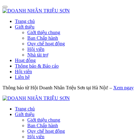
Trang chủ
Giới thiệu
Giới thiệu chung
Ban Chấp hành
Quy chế hoạt động
Hội viên
Nhà tài trợ
Hoạt động
Thông báo & Báo cáo
Hội viên
Liên hệ
Thông báo từ Hội Doanh Nhân Triệu Sơn tại Hà Nội! –
Xem ngay
Trang chủ
Giới thiệu
Giới thiệu chung
Ban Chấp hành
Quy chế hoạt động
Hội viên