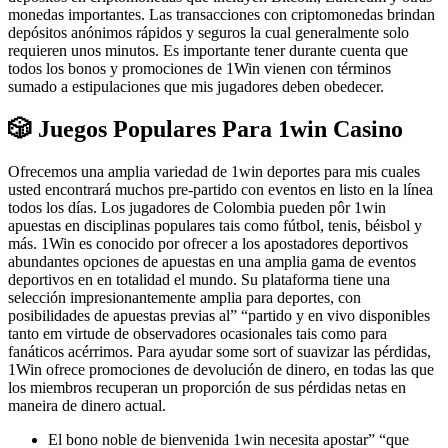
monedas importantes. Las transacciones con criptomonedas brindan
depósitos anónimos rápidos y seguros la cual generalmente solo
requieren unos minutos. Es importante tener durante cuenta que
todos los bonos y promociones de 1Win vienen con términos
sumado a estipulaciones que mis jugadores deben obedecer.
🎲 Juegos Populares Para 1win Casino
Ofrecemos una amplia variedad de 1win deportes para mis cuales
usted encontrará muchos pre-partido con eventos en listo en la línea
todos los días. Los jugadores de Colombia pueden pôr 1win
apuestas en disciplinas populares tais como fútbol, tenis, béisbol y
más. 1Win es conocido por ofrecer a los apostadores deportivos
abundantes opciones de apuestas en una amplia gama de eventos
deportivos en en totalidad el mundo. Su plataforma tiene una
selección impresionantemente amplia para deportes, con
posibilidades de apuestas previas al” “partido y en vivo disponibles
tanto em virtude de observadores ocasionales tais como para
fanáticos acérrimos. Para ayudar some sort of suavizar las pérdidas,
1Win ofrece promociones de devolución de dinero, en todas las que
los miembros recuperan un proporción de sus pérdidas netas en
maneira de dinero actual.
El bono noble de bienvenida 1win necesita apostar” “que