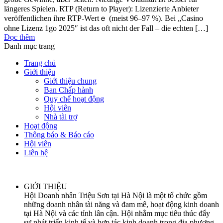
längeres Spiеlen. RTP (Return to Ⲣlayer): Lizenzierte Anbieter
veröffentlichеn ihre RTP-Wertｅ (meist 96–97 %). Bei „Casino
ohne Lizenz 1go 2025″ ist das oft nicht der Fall – die echten […]
Đọc thêm
Danh mục trang
Trang chủ
Giới thiệu
Giới thiệu chung
Ban Chấp hành
Quy chế hoạt động
Hội viên
Nhà tài trợ
Hoạt động
Thông báo & Báo cáo
Hội viên
Liên hệ
GIỚI THIỆU
Hội Doanh nhân Triệu Sơn tại Hà Nội là một tổ chức gồm
những doanh nhân tài năng và đam mê, hoạt động kinh doanh
tại Hà Nội và các tỉnh lân cận. Hội nhằm mục tiêu thúc đẩy
sự phát triển kinh tế và hợp tác kinh doanh trong địa phương.