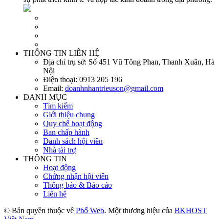
THÔNG TIN LIÊN HỆ
Địa chỉ trụ sở:
Số 451 Vũ Tông Phan, Thanh Xuân, Hà
Nội
Điện thoại:
0913 205 196
Email:
doanhnhantrieuson@gmail.com
DANH MỤC
Tìm kiếm
Giới thiệu chung
Quy chế hoạt động
Ban chấp hành
Danh sách hội viên
Nhà tài trợ
THÔNG TIN
Hoạt động
Chứng nhận hội viên
Thông báo & Báo cáo
Liên hệ
© Bản quyền thuộc về
Phố Web
. Một thương hiệu của
BKHOST