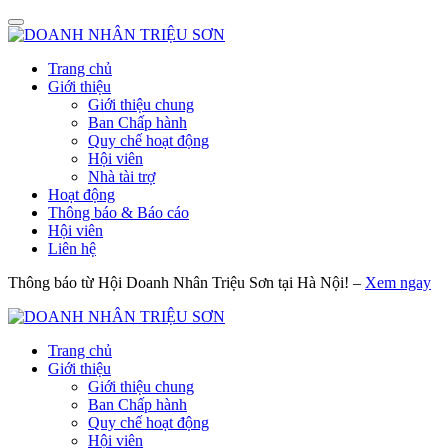
Trang chủ
Giới thiệu
Giới thiệu chung
Ban Chấp hành
Quy chế hoạt động
Hội viên
Nhà tài trợ
Hoạt động
Thông báo & Báo cáo
Hội viên
Liên hệ
Thông báo từ Hội Doanh Nhân Triệu Sơn tại Hà Nội! –
Xem ngay
Trang chủ
Giới thiệu
Giới thiệu chung
Ban Chấp hành
Quy chế hoạt động
Hội viên