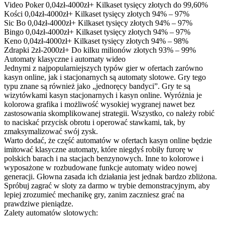
Video Poker 0,04zł-4000zł+ Kilkaset tysięcy złotych do 99,60%
Kości 0,04zł-4000zł+ Kilkaset tysięcy złotych 94% – 97%
Sic Bo 0,04zł-4000zł+ Kilkaset tysięcy złotych 94% – 97%
Bingo 0,04zł-4000zł+ Kilkaset tysięcy złotych 94% – 97%
Keno 0,04zł-4000zł+ Kilkaset tysięcy złotych 94% – 98%
Zdrapki 2zł-2000zł+ Do kilku milionów złotych 93% – 99%
Automaty klasyczne i automaty wideo
Jednymi z najpopularniejszych typów gier w ofertach zarówno
kasyn online, jak i stacjonarnych są automaty slotowe. Gry tego
typu znane są również jako „jednoręcy bandyci”. Gry te są
wizytówkami kasyn stacjonarnych i kasyn online. Wyróżnia je
kolorowa grafika i możliwość wysokiej wygranej nawet bez
zastosowania skomplikowanej strategii. Wszystko, co należy robić
to naciskać przycisk obrotu i operować stawkami, tak, by
zmaksymalizować swój zysk.
Warto dodać, że część automatów w ofertach kasyn online będzie
imitować klasyczne automaty, które niegdyś robiły furorę w
polskich barach i na stacjach benzynowych. Inne to kolorowe i
wyposażone w rozbudowane funkcje automaty wideo nowej
generacji. Głowna zasada ich działania jest jednak bardzo zbliżona.
Spróbuj zagrać w sloty za darmo w trybie demonstracyjnym, aby
lepiej zrozumieć mechanikę gry, zanim zaczniesz grać na
prawdziwe pieniądze.
Zalety automatów slotowych: