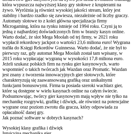
która wypuszcza najwyższej klasy gry stołowe z krupierami na
żywo. Wyróżnia ją również wysokiej jakości stream, który jest
stabilny i bardzo rzadko się zawiesza, niezależnie od liczby graczy.
Automaty slotowe to z kolei główna specjalizacja firmy
Microgaming, która na rynku istnieje od 1994 roku. Czyni ją to
jedną z najbardziej doświadczonych firm w branży kasyn online.
Warto dodać, że slot Mega Moolah od tej firmy, w 2021 roku
wypłacił rekordowy jackpot o wartości 23,6 miliona euro! Wygrana
trafiła do Księgi Rekordów Guinnessa. Warto dodać, że nie był to
pierwszy raz, gdy automat Mega Moolah został tam wpisany, w
2015 roku wypłacając wygraną w wysokości 17,8 miliona euro.
Jeżeli szukasz polskich firm na rynku gier kasynowych, warto
wspomnieć o takich twórcach jak Wazdan oraz Promatic. Wazdan
jest znany z tworzenia innowacyjnych gier slotowych, które
charakteryzują się zaawansowaną grafiką oraz unikalnymi
funkcjami bonusowymi. Firma ta posiada szeroki wachlarz gier,
które są dostępne w wielu kasynach online na całym świecie.
Podsumowując, twórcy gier kasynowym mają wpływ nie tylko na
mechanikę rozgrywki, grafikę i dźwięk, ale również na potencjalne
wygrane oraz poziom zwrotu dla gracza, który odpowiada za
opłacalność danej gry.
Jak poznać software w dobrych kasynach?
Wysokiej klasy grafika i dźwięk
Intuicyjna mechanika gier