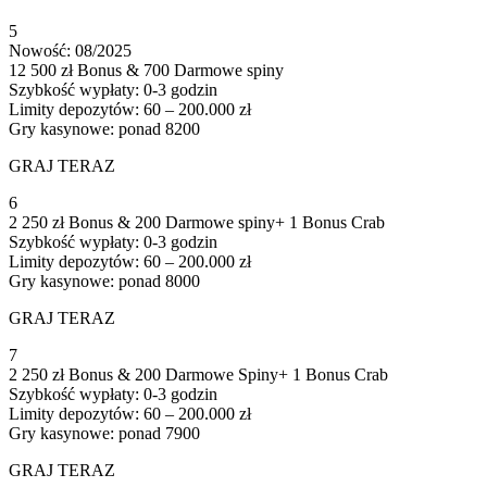
5
Nowość: 08/2025
12 500 zł Bonus & 700 Darmowe spiny
Szybkość wypłaty: 0-3 godzin
Limity depozytów: 60 – 200.000 zł‎
Gry kasynowe: ponad 8200
GRAJ TERAZ
6
2 250 zł Bonus & 200 Darmowe spiny+ 1 Bonus Crab
Szybkość wypłaty: 0-3 godzin
Limity depozytów: 60 – 200.000 zł‎
Gry kasynowe: ponad 8000
GRAJ TERAZ
7
2 250 zł Bonus & 200 Darmowe Spiny+ 1 Bonus Crab
Szybkość wypłaty: 0-3 godzin
Limity depozytów: 60 – 200.000 zł‎
Gry kasynowe: ponad 7900
GRAJ TERAZ