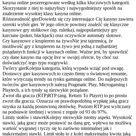
kasyna online poszeregowane według kilku kluczowych kategorii.
Skorzystanie z niej to najszybszy i najwygodniejszy sposób na
znalezienie wysokiej klasy kasyna online.
Różnorodność gierDowiedz się czy interesujące Cię kasyno zawiera
szeroki wybór gier. W jego ofercie powinny znaleźć się klasyczne
kasynowe gry stolikowe (np. ruletka), najpopularniejszy gry
karciane (poker, blackjack) oraz oczywiście automaty slotowe.
Gry kasynowe z krupierem na żywoNie jest tajemnicą, że
możliwość gry z krupierem na żywo jest jedną z najbardziej
pożądanych funkcji w kasynach online. Ważne jest, by sprawdzić
czy dane kasyno ma opcję live w swojej ofercie, by choć raz
doświadczyć tego typu rozgrywki.
Twórcy gierKolejna kategoria, którą wypada wziąć pod uwagę.
Dostawcy gier kasynowych to często firmy o światowej renomie,
które wytyczają trendy na rynku gamingu online. Do najlepszych
twórców gier kasynowych nalezą Pragmatic Play, Microgaming i
Playtech, a ich tytuły są niezwykle pożądane.
Zwrot dla gracza (RTP)RTP (ang. Return To Player) to po prostu
zwrot dla gracza. Oznacza on prawdopodobną wypłatę jaką gracz
uzyska za każdą postawioną złotówkę. Poziom RTP jest wyliczany
na podstawie średniej i wynosi z reguły od 93 do 97%.
Limity stołów i stawekKolejny niezwykle istotny aspekt. Wysokość
stawki, jaką gracz może postawić na daną grę, wpływa na możliwą
wartość wygranej i tyczy się to zarówno minimalnej jak i
maksymalnej stawki. Limit stołu to z kolei maksymalna kwota jaką