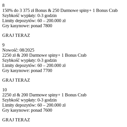
8
150% do 3 375 zł Bonus & 250 Darmowe spiny+ 1 Bonus Crab
Szybkość wypłaty: 0-3 godzin
Limity depozytów: 60 – 200.000 zł‎
Gry kasynowe: ponad 7800
GRAJ TERAZ
9
Nowość: 08/2025
2250 zł & 200 Darmowe spiny+ 1 Bonus Crab
Szybkość wypłaty: 0-3 godzin
Limity depozytów: 60 – 200.000 zł‎
Gry kasynowe: ponad 7700
GRAJ TERAZ
10
2250 zł & 200 Darmowe spiny+ 1 Bonus Crab
Szybkość wypłaty: 0-3 godzin
Limity depozytów: 60 – 200.000 zł‎
Gry kasynowe: ponad 7600
GRAJ TERAZ