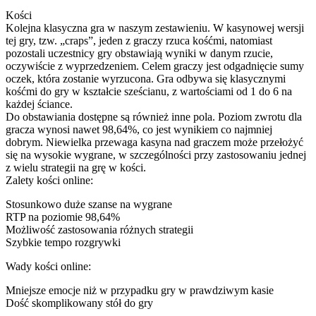
Kości
Kolejna klasyczna gra w naszym zestawieniu. W kasynowej wersji
tej gry, tzw. „craps”, jeden z graczy rzuca kośćmi, natomiast
pozostali uczestnicy gry obstawiają wyniki w danym rzucie,
oczywiście z wyprzedzeniem. Celem graczy jest odgadnięcie sumy
oczek, która zostanie wyrzucona. Gra odbywa się klasycznymi
kośćmi do gry w kształcie sześcianu, z wartościami od 1 do 6 na
każdej ściance.
Do obstawiania dostępne są również inne pola. Poziom zwrotu dla
gracza wynosi nawet 98,64%, co jest wynikiem co najmniej
dobrym. Niewielka przewaga kasyna nad graczem może przełożyć
się na wysokie wygrane, w szczególności przy zastosowaniu jednej
z wielu strategii na grę w kości.
Zalety kości online:
Stosunkowo duże szanse na wygrane
RTP na poziomie 98,64%
Możliwość zastosowania różnych strategii
Szybkie tempo rozgrywki
Wady kości online:
Mniejsze emocje niż w przypadku gry w prawdziwym kasie
Dość skomplikowany stół do gry