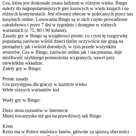
Gra, która jest doskonale znana ludziom w różnym wieku. Bingo
należy do najpopularniejszych gier losowych w wielu krajach i na
różnych kontynentach. Jest również obecne w polecanych przez nas
kasynach online. Losowania Bingo są w nich często prowadzone
całodobowo i przez 7 dni w tygodniu i dostępne w różnych
wariantach (z 75, 80 i 90 kulami).
Zasady gry w Bingo są wyjątkowo proste, co czyni tę rozgrywkę
popularną zarówno wśród dzieci (które oczywiście nie grają na
pieniądze), jak i wśród dorosłych, w tym przede wszystkim
seniorów. Gra w Bingo, zarówno online jak i stacjonarna, daje
możliwość szybkiego pomnożenia wygranych, nawet przy
niewielkim wkładzie.
Zalety gry w Bingo:
Proste zasady
Gra przystępna dla graczy w każdym wieku
Wiele różnych wariantów kul
Wady gry w Bingo:
Dużo stron-oszustów w Internecie
Mniej towarzyska niż gra na prawdziwej sali Bingo
Keno
Keno ma w Polsce mnóstwo fanów, głównie za sprawą obecności