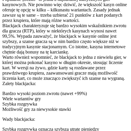
kasynowych. Nie powinno więc dziwić, że większość kasyn online
oferuje tę opcję w kilku – kilkunastu wariantach. Zasady jednak
zawsze są te same – trzeba uzbierać 21 punktów z kart podanych
przez krupiera, które mają różne wartości.
Blackjack charakteryzuje się bardzo wysokim wskaźnikiem zwrotu
dla gracza (RTP), który w niektórych kasynach wynosi nawet
99,5%. Wypada zauważyć, że blackjack w kasynie online jest
szybszy, a szanse gracza są w nim bardzo często większe niż w
tradycyjnym kasynie stacjonarnym. Co istotne, kasyna internetowe
chętnie dają bonusy na tę karciankę.
Warto również wspomnieć, że blackjack to jedna z niewielu gier, w
której można pokonać kasyno w długim okresie, stosując liczenie
kart. W wersji na żywo, gdzie karty są rozdawane przez
prawdziwego krupiera, zaawansowani gracze mają możliwość
liczenia kart, co może znacząco zwiększyć ich szanse na wygraną.
Zalety blackjacka:
Bardzo wysoki poziom zwrotu (nawet +99%)
Wiele wariantów gry
Szybka rozgrywka
Możliwość gry za niewysokie stawki
Wady blackjacka:
Szybka rozgrywka oznacza szybszą utratę pieniędzy