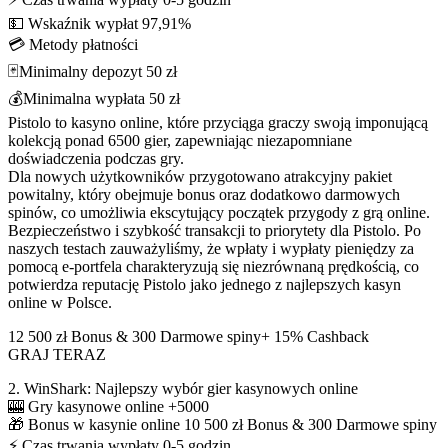
💵 Wskaźnik wypłat 97,91%
💳 Metody płatności
🃏Minimalny depozyt 50 zł
💰Minimalna wypłata 50 zł
Pistolo to kasyno online, które przyciąga graczy swoją imponującą
kolekcją ponad 6500 gier, zapewniając niezapomniane
doświadczenia podczas gry.
Dla nowych użytkowników przygotowano atrakcyjny pakiet
powitalny, który obejmuje bonus oraz dodatkowo darmowych
spinów, co umożliwia ekscytujący początek przygody z grą online.
Bezpieczeństwo i szybkość transakcji to priorytety dla Pistolo. Po
naszych testach zauważyliśmy, że wpłaty i wypłaty pieniędzy za
pomocą e-portfela charakteryzują się niezrównaną prędkością, co
potwierdza reputację Pistolo jako jednego z najlepszych kasyn
online w Polsce.
12 500 zł Bonus & 300 Darmowe spiny+ 15% Cashback
GRAJ TERAZ
2. WinShark: Najlepszy wybór gier kasynowych online
🎰 Gry kasynowe online +5000
🎁 Bonus w kasynie online 10 500 zł Bonus & 300 Darmowe spiny
⚡ Czas trwania wypłaty 0-5 godzin