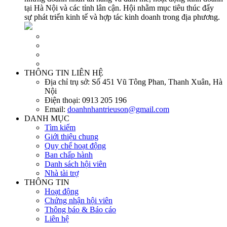
tại Hà Nội và các tỉnh lân cận. Hội nhằm mục tiêu thúc đẩy
sự phát triển kinh tế và hợp tác kinh doanh trong địa phương.
THÔNG TIN LIÊN HỆ
Địa chỉ trụ sở:
Số 451 Vũ Tông Phan, Thanh Xuân, Hà
Nội
Điện thoại:
0913 205 196
Email:
doanhnhantrieuson@gmail.com
DANH MỤC
Tìm kiếm
Giới thiệu chung
Quy chế hoạt động
Ban chấp hành
Danh sách hội viên
Nhà tài trợ
THÔNG TIN
Hoạt động
Chứng nhận hội viên
Thông báo & Báo cáo
Liên hệ