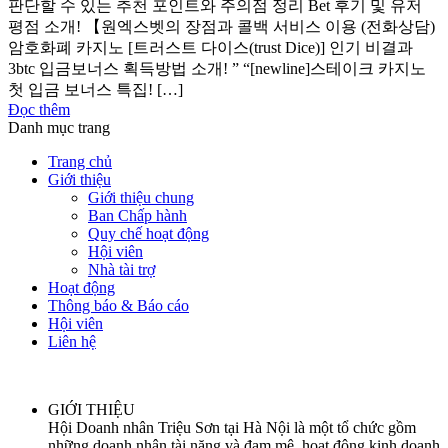
판단할 수 있는 추천 포인트와 주의점 정리 Bet 후기 및 유저
평점 소개! 【원엑스벳의 장점과 콜백 서비스 이용 (전화상담)
암호화폐 카지노 [트러스트 다이스(trust Dice)] 인기 비결과
3btc 입금보너스 획득방법 소개! ” “[newline]스테이크 카지노
첫 입금 보너스 특집! […]
Đọc thêm
Danh mục trang
Trang chủ
Giới thiệu
Giới thiệu chung
Ban Chấp hành
Quy chế hoạt động
Hội viên
Nhà tài trợ
Hoạt động
Thông báo & Báo cáo
Hội viên
Liên hệ
GIỚI THIỆU
Hội Doanh nhân Triệu Sơn tại Hà Nội là một tổ chức gồm
những doanh nhân tài năng và đam mê, hoạt động kinh doanh